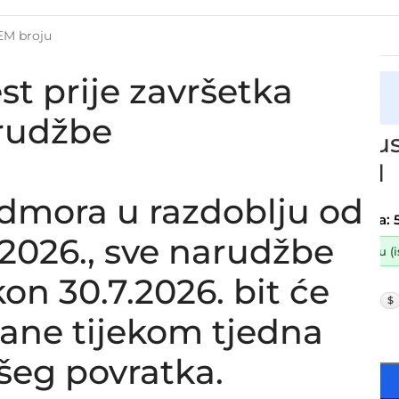
st prije završetka
cija
usisno crijevo ALFA ROMEO 155 V6, 60539571
rudžbe
Zamjensko us
V6, 60539571
SKU:
1-1-87
dmora u razdoblju od
Stanje:
Novo |
Garancija: 
8.2026., sve narudžbe
Dostupno uz narudžbu (ist
on 30.7.2026. bit će
80,00
€
£
$
lane tijekom tjedna
64,00
€
ex VAT
-
+
šeg povratka.