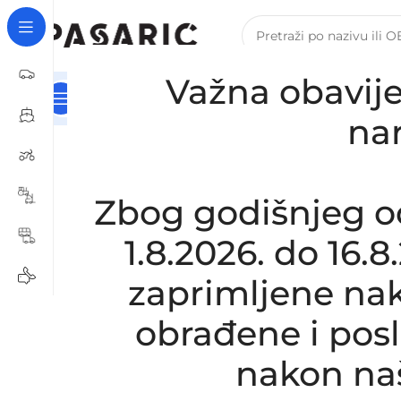
Važna obavije
Kategorije
Naslovna
Za Tvrtke I Obrte – B2B Registra
Početna
/
AUTOMOBILI
/
ALFA ROMEO
/
Zamjensko 
na
Click to enlarge
Zbog godišnjeg o
1.8.2026. do 16.
zaprimljene nak
obrađene i pos
nakon na