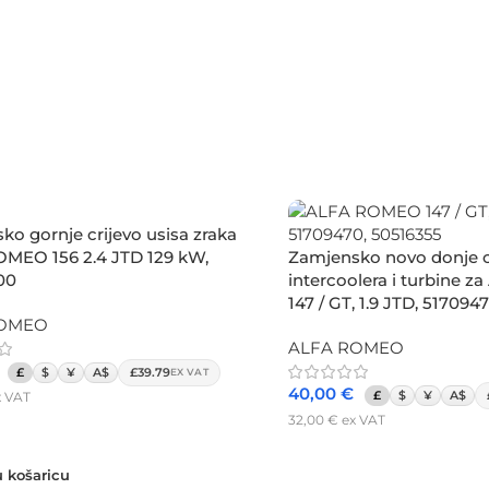
o gornje crijevo usisa zraka
MEO 156 2.4 JTD 129 kW,
Zamjensko novo donje c
00
intercoolera i turbine
147 / GT, 1.9 JTD, 517094
ROMEO
ALFA ROMEO
£
$
¥
A$
£39.79
EX VAT
40,00
€
£
$
¥
A$
 VAT
32,00
€
ex VAT
 košaricu
Dodaj u košaricu
 košaricu