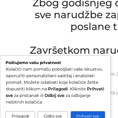
Zbog godišnjeg o
sve narudžbe zap
poslane 
Završetkom naru
Poštujemo vašu privatnost
Kolačići nam pomažu poboljšati vaše iskustvo,
Due to our annual holiday from 1 August 2
isporučiti personalizirani sadržaj i analizirati
promet. Možete odabrati koje kolačiće želite
dopustiti klikom na
Prilagodi
. Kliknite
Prihvati
By completing y
sve
za pristanak ili
Odbij sve
za odbijanje
nebitnih kolačića.
Prilagodi
Odbij sve
Prihvati sve