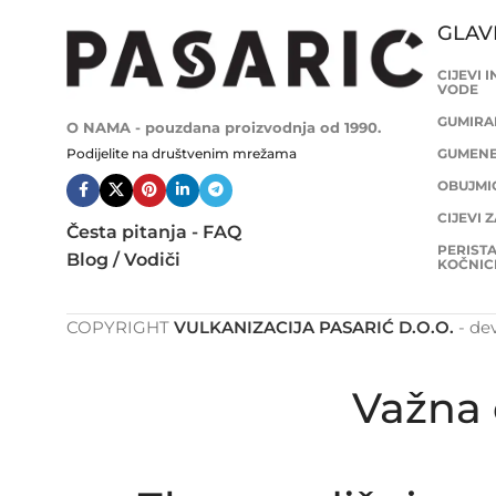
GLAV
CIJEVI 
VODE
GUMIRAN
O NAMA - pouzdana proizvodnja od 1990.
Podijelite na društvenim mrežama
GUMENE 
OBUJMIC
CIJEVI 
Česta pitanja - FAQ
PERISTA
Blog / Vodiči
KOČNIC
COPYRIGHT
VULKANIZACIJA PASARIĆ D.O.O.
- de
Važna 