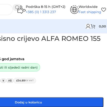
Podrška 8-15 h (GMT+2)
Worldwide
+385 (0) 1 3313 237
Fast shipping
0,00
isno crijevo ALFA ROMEO 155
5 god jamstva
i ili sljedeći radni dan)
¥
A$
£54.89
EX VAT
Dodaj u košaricu