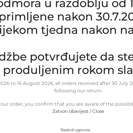
dmora u razdoblju od 1.8
rimljene nakon 30.7.20
tijekom tjedna nakon na
džbe potvrđujete da st
produljenim rokom sla
026 to 16 August 2026, all orders received after 30 Jul
following our return.
our order, you confirm that you are aware of the possib
Zatvori obavijest / Close
Raskid ugovora