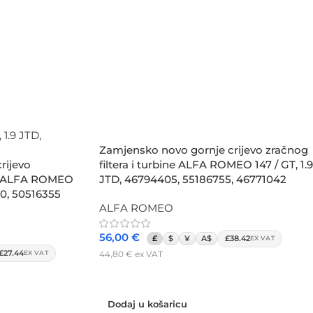
Zamjensko novo gornje crijevo zračnog
rijevo
filtera i turbine ALFA ROMEO 147 / GT, 1.9
 za ALFA ROMEO
JTD, 46794405, 55186755, 46771042
70, 50516355
ALFA ROMEO
56,00
€
£
$
¥
A$
£38.42
EX VAT
£27.44
44,80
€
ex VAT
EX VAT
Dodaj u košaricu
Dodaj u košaricu