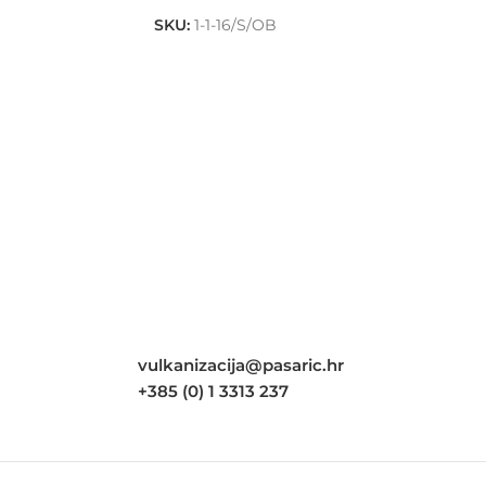
SKU:
1-1-16/S/OB
vulkanizacija@pasaric.hr
+385 (0) 1 3313 237