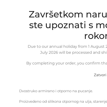
Završetkom naru
ste upoznati s 
roko
Due to our annual holiday from 1 August 2
July 2026 will be processed and sh
OPIS PROIZVODA
KOMPATIBILNOST
DOSTAVA
By completing your order, you confirm tha
Silikonsko crijevo usisa zraka za
ALFA ROMEO 155
Zatvori
OE broj: 60539571
Dvostruko armirano i otporno na pucanje.
Proizvedeno od silikona otpornog na ulja, starenj