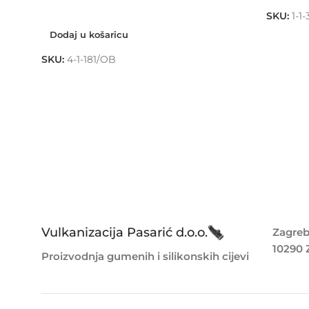
Dodaj u košaricu
SKU:
1-1-
Dodaj u košaricu
SKU:
4-1-181/OB
Vulkanizacija Pasarić d.o.o.
Zagreb
10290 
Proizvodnja gumenih i silikonskih cijevi