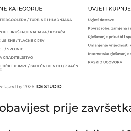
NE KATEGORIJE
UVJETI KUPNJE
INTERCOOLERA / TURBINE I HLADNJAKA
Uvjeti dostave
Povrat robe, zamjena i
JE I BRUŠENJE VALJAKA / KOTAČA
Rješavanje pritužbi i s
USISNE / TLAČNE CIJEVI
Umanjenje vrijednosti 
E / SPOJNICE
Internetsko rješavanje
ZA GRADITELJSTVO
RASKID UGOVORA
LTIČKE PUMPE / GNJEČNI VENTILI / ZRAČNE
E
veloped by
2026
ICE STUDIO
.
obavijest prije završet