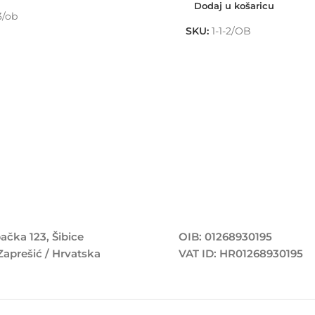
Dodaj u košaricu
3/ob
SKU:
1-1-2/OB
ačka 123, Šibice
OIB: 01268930195
Zaprešić / Hrvatska
VAT ID: HR01268930195