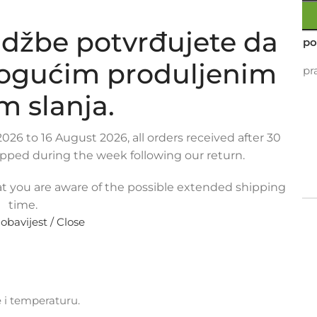
džbe potvrđujete da
Usporedi
Dodaj na po
mogućim produljenim
19
Osoba gleda upra
m slanja.
Metode plaćanja:
026 to 16 August 2026, all orders received after 30
ipped during the week following our return.
PLAĆANJA
POVRAT I REKLAMACIJE
t you are aware of the possible extended shipping
time.
 V6
 obavijest / Close
e i temperaturu.