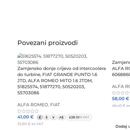
Povezani proizvodi
Zamjensk
Zamjensko donje crijevo od intercoolera
ALFA RO
do turbine, FIAT GRANDE PUNTO 1.6
606886
JTD, ALFA ROMEO MITO 1.6 JTDM,
ALFA 
51825574, 51877270, 50520203,
55703086
58,00
€
ALFA ROMEO
,
FIAT
46,40
€
ex
Dodaj u
41,00
€
£
$
¥
A$
£28.13
EX VAT
32,80
€
ex VAT
Dodaj u