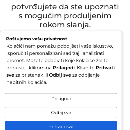
potvrđujete da ste upoznati
s mogućim produljenim
rokom slanja.
Due to our annual holiday from 1 August 2026 to
Poštujemo vašu privatnost
16 August 2026, all orders received after 30 July
Kolačići nam pomažu poboljšati vaše iskustvo,
2026 will be processed and shipped during the
isporučiti personalizirani sadržaj i analizirati
week following our return.
promet. Možete odabrati koje kolačiće želite
dopustiti klikom na
Prilagodi
. Kliknite
Prihvati
By completing your order, you confirm that you
sve
za pristanak ili
Odbij sve
za odbijanje
are aware of the possible extended shipping
nebitnih kolačića.
time.
Zatvori obavijest / Close
Prilagodi
Raskid ugovora
Odbij sve
Prihvati sve