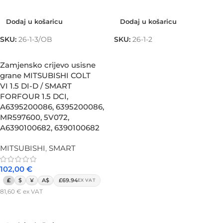
Dodaj u košaricu
Dodaj u košaricu
Dodaj u košaricu
Dodaj u košaricu
SKU:
26-1-3/OB
SKU:
26-1-2
Zamjensko crijevo usisne
grane MITSUBISHI COLT
VI 1.5 DI-D / SMART
FORFOUR 1.5 DCI,
A6395200086, 6395200086,
MR597600, 5V072,
A6390100682, 6390100682
MITSUBISHI
,
SMART
102,00
€
£
$
¥
A$
£69.94
EX VAT
81,60
€
ex VAT
Dodaj u košaricu