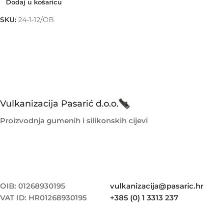
Dodaj u košaricu
SKU:
24-1-12/OB
Vulkanizacija Pasarić d.o.o.
Proizvodnja gumenih i silikonskih cijevi
OIB: 01268930195
vulkanizacija@pasaric.hr
VAT ID: HR01268930195
+385 (0) 1 3313 237