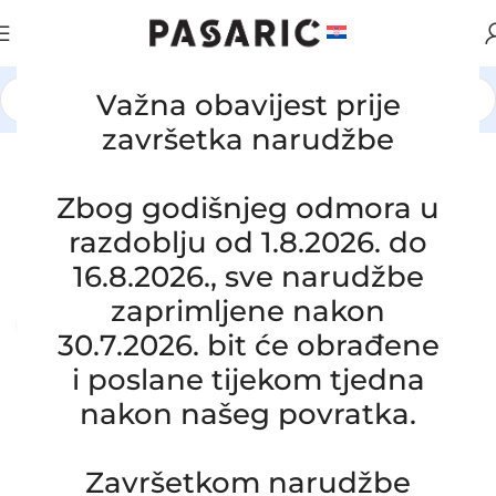
Važna obavijest prije
Početna
/
AUTOMOBILI
/
SMART
završetka narudžbe
Click to enlarge
Zamjensko crijevo turbine SMART
Zbog godišnjeg odmora u
A6601410204, 0005880V003
razdoblju od 1.8.2026. do
SKU:
26-1-1
16.8.2026., sve narudžbe
Stanje:
Novo |
Garancija: 5 god jamstva
zaprimljene nakon
Dostupno uz narudžbu (isti ili sljedeći radni dan)
30.7.2026. bit će obrađene
47,00
€
i poslane tijekom tjedna
£
$
¥
A$
£32.23
EX VAT
37,60
€
ex VAT
nakon našeg povratka.
-
+
Završetkom narudžbe
Dodaj u košaricu