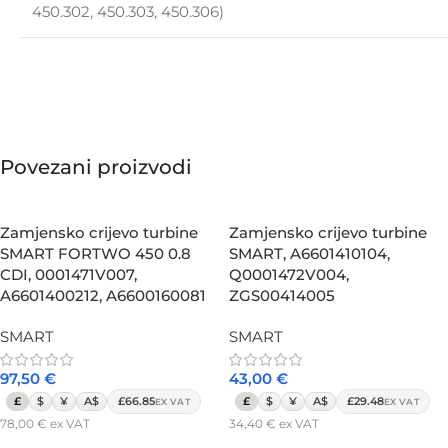
450.302, 450.303, 450.306)
Povezani proizvodi
Zamjensko crijevo turbine
Zamjensko crijevo turbine
SMART FORTWO 450 0.8
SMART, A6601410104,
CDI, 0001471V007,
Q0001472V004,
A6601400212, A6600160081
ZGS00414005
SMART
SMART
97,50
€
43,00
€
£
$
¥
A$
£66.85
£
$
¥
A$
£29.48
EX VAT
EX VAT
78,00
€
ex VAT
34,40
€
ex VAT