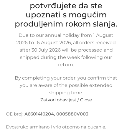
potvrđujete da ste
Buy now
upoznati s mogućim
Usporedi
Dodaj na popis kupovine
produljenim rokom slanja.
Share:
17
Osoba gleda upravo
Due to our annual holiday from 1 August
ovaj proizvod!
2026 to 16 August 2026, all orders received
after 30 July 2026 will be processed and
Metode
shipped during the week following our
plaćanja:
return.
By completing your order, you confirm that
you are aware of the possible extended
OPIS PROIZVODA
KOMPATIBILNOST
DOSTAVA
PLAĆAN
shipping time.
Zatvori obavijest / Close
Crijevo turbine za
SMART 450 0.8 CDI
OE broj:
A6601410204, 0005880V003
Dvostruko armirano i vrlo otporno na pucanje.