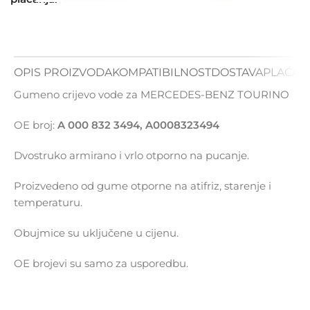
OPIS PROIZVODA
KOMPATIBILNOST
DOSTAVA
PLAĆAN
Gumeno crijevo vode za MERCEDES-BENZ TOURINO
OE broj:
A 000 832 3494, A0008323494
Dvostruko armirano i vrlo otporno na pucanje.
Proizvedeno od gume otporne na atifriz, starenje i
temperaturu.
Obujmice su uključene u cijenu.
OE brojevi su samo za usporedbu.