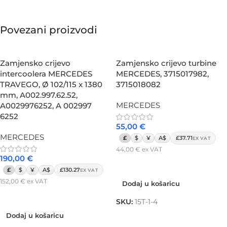
Povezani proizvodi
Zamjensko crijevo
Zamjensko crijevo turbine
intercoolera MERCEDES
MERCEDES, 3715017982,
TRAVEGO, Ø 102/115 x 1380
3715018082
mm, A002.997.62.52,
MERCEDES
A0029976252, A 002997
6252
55,00
€
MERCEDES
£
$
¥
A$
£37.71
EX VAT
44,00
€
ex VAT
190,00
€
Dodaj u košaricu
£
$
¥
A$
£130.27
EX VAT
152,00
€
ex VAT
Dodaj u košaricu
Dodaj u košaricu
SKU:
15T-1-4
Dodaj u košaricu