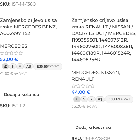
SKU:
15T-1-1-1380
Zamjensko crijevo usisa
Zamjensko crijevo usisa
zraka MERCEDES BENZ,
zraka RENAULT / NISSAN /
A0029971152
DACIA 1.5 DCI / MERCEDES,
1199355S01, 144607512R,
MERCEDES
144602760R, 144600835R,
144606189R, 144601524R,
52,00
€
144608356R
£
$
¥
A$
£35.65
EX VAT
MERCEDES
,
NISSAN
,
41,60
€
ex VAT
RENAULT
Dodaj u košaricu
44,00
€
Dodaj u košaricu
£
$
¥
A$
£30.17
EX VAT
SKU:
15T-1-2
35,20
€
ex VAT
Dodaj u košaricu
Dodaj u košaricu
SKU:
13-1-84/S/OB