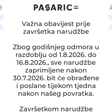
Važna obavijest prije
Početna
/
KAMIONI I AUTOBUSI
/
MERCEDES
završetka narudžbe
Click to enlarge
Zbog godišnjeg odmora u
razdoblju od 1.8.2026. do
16.8.2026., sve narudžbe
zaprimljene nakon
30.7.2026. bit će obrađene
i poslane tijekom tjedna
nakon našeg povratka.
Zamjensko crijevo hladnjaka vode
MERCEDES-BENZ TOURINO, A 000
Završetkom narudžbe