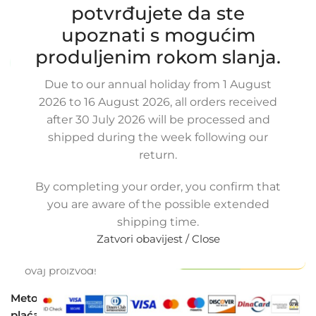
832 3494, A0008323494
potvrđujete da ste
SKU:
15-2-4/ob
upoznati s mogućim
Stanje:
Novo |
Garancija: 2 god jamstva
produljenim rokom slanja.
Dostupno uz narudžbu (isti ili sljedeći radni dan)
Due to our annual holiday from 1 August
65,00
€
£
$
¥
A$
£44.57
EX VAT
2026 to 16 August 2026, all orders received
52,00
€
ex VAT
after 30 July 2026 will be processed and
-
+
shipped during the week following our
return.
Dodaj u košaricu
By completing your order, you confirm that
Buy now
you are aware of the possible extended
Usporedi
Dodaj na popis kupovine
shipping time.
Share:
Zatvori obavijest / Close
11
Osoba gleda upravo
ovaj proizvod!
Metode
plaćanja: