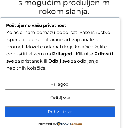
s mogućim produljenim
rokom slanja.
Due to our annual holiday from 1 August 2026 to
Poštujemo vašu privatnost
16 August 2026, all orders received after 30 July
Kolačići nam pomažu poboljšati vaše iskustvo,
2026 will be processed and shipped during the
isporučiti personalizirani sadržaj i analizirati
week following our return.
promet. Možete odabrati koje kolačiće želite
dopustiti klikom na
Prilagodi
. Kliknite
Prihvati
By completing your order, you confirm that you
sve
za pristanak ili
Odbij sve
za odbijanje
are aware of the possible extended shipping
nebitnih kolačića.
time.
Zatvori obavijest / Close
Prilagodi
Raskid ugovora
Odbij sve
Prihvati sve
Powered by
sporedi
Wishlist
Cart