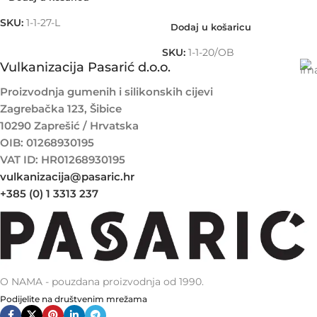
SKU:
1-1-27-L
Dodaj u košaricu
SKU:
1-1-20/OB
Vulkanizacija Pasarić d.o.o.
Proizvodnja gumenih i silikonskih cijevi
Zagrebačka 123, Šibice
10290 Zaprešić / Hrvatska
OIB: 01268930195
VAT ID: HR01268930195
vulkanizacija@pasaric.hr
+385 (0) 1 3313 237
O NAMA - pouzdana proizvodnja od 1990.
Podijelite na društvenim mrežama