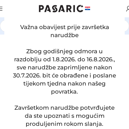
Važna obavijest prije završetka
Početna
/
AUTOMOBILI
/
LANCIA
narudžbe
Click to enlarge
Zbog godišnjeg odmora u
razdoblju od 1.8.2026. do 16.8.2026.,
sve narudžbe zaprimljene nakon
30.7.2026. bit će obrađene i poslane
tijekom tjedna nakon našeg
povratka.
Završetkom narudžbe potvrđujete
da ste upoznati s mogućim
Zamjensko donje crijevo intercoolera
produljenim rokom slanja.