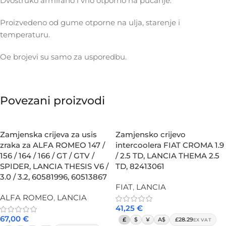
Dvostruko armirano i vrlo otporno na pucanje.
Proizvedeno od gume otporne na ulja, starenje i
temperaturu.
Oe brojevi su samo za usporedbu.
Povezani proizvodi
Zamjenska crijeva za usis
Zamjensko crijevo
zraka za ALFA ROMEO 147 /
intercoolera FIAT CROMA 1.9
156 / 164 / 166 / GT / GTV /
/ 2.5 TD, LANCIA THEMA 2.5
SPIDER, LANCIA THESIS V6 /
TD, 82413061
3.0 / 3.2, 60581996, 60513867
FIAT
,
LANCIA
ALFA ROMEO
,
LANCIA
41,25
€
67,00
€
£
$
¥
A$
£28.29
EX VAT