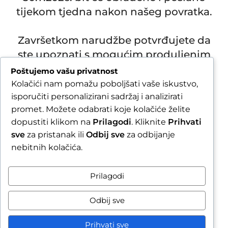
tijekom tjedna nakon našeg povratka.
Završetkom narudžbe potvrđujete da
ste upoznati s mogućim produljenim
rokom slanja.
Poštujemo vašu privatnost
Kolačići nam pomažu poboljšati vaše iskustvo,
Due to our annual holiday from 1 August 2026 to 16
isporučiti personalizirani sadržaj i analizirati
August 2026, all orders received after 30 July 2026 will
be processed and shipped during the week following
promet. Možete odabrati koje kolačiće želite
our return.
dopustiti klikom na
Prilagodi
. Kliknite
Prihvati
sve
za pristanak ili
Odbij sve
za odbijanje
By completing your order, you confirm that you are
nebitnih kolačića.
aware of the possible extended shipping time.
Zatvori obavijest / Close
Prilagodi
Raskid ugovora
Odbij sve
Prihvati sve