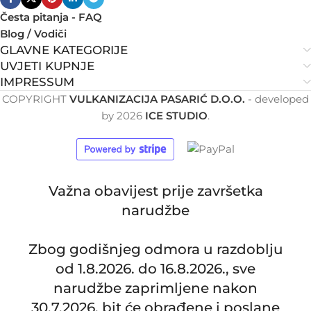
Česta pitanja - FAQ
Blog / Vodiči
GLAVNE KATEGORIJE
UVJETI KUPNJE
IMPRESSUM
COPYRIGHT
VULKANIZACIJA PASARIĆ D.O.O.
- developed
by
2026
ICE STUDIO
.
Važna obavijest prije završetka
narudžbe
Zbog godišnjeg odmora u razdoblju
od 1.8.2026. do 16.8.2026., sve
narudžbe zaprimljene nakon
30.7.2026. bit će obrađene i poslane