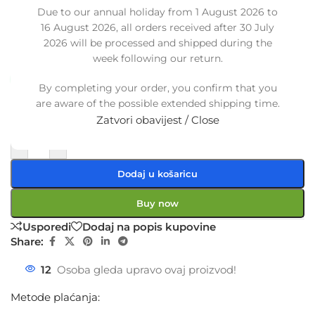
turbine LANCIA DELTA INTEGRALE /
Due to our annual holiday from 1 August 2026 to
EVOLUTION 2.0 8V, 82475251
16 August 2026, all orders received after 30 July
SKU:
31-1-28
2026 will be processed and shipped during the
Stanje:
Novo |
Garancija: 5 god jamstva
week following our return.
Dostupno uz narudžbu (isti ili sljedeći radni dan)
By completing your order, you confirm that you
are aware of the possible extended shipping time.
47,00
€
£
$
¥
A$
£32.23
EX VAT
Zatvori obavijest / Close
37,60
€
ex VAT
-
+
Dodaj u košaricu
Buy now
Usporedi
Dodaj na popis kupovine
Share:
12
Osoba gleda upravo ovaj proizvod!
Metode plaćanja: