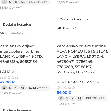
£
$
¥
A$
£45.95
33,00
€
ex VAT
EX VAT
53,60
€
ex VAT
Dodaj u košaricu
Dodaj u košaricu
Dodaj u košaricu
Dodaj u košaricu
SKU:
4-1-37
SKU:
1-1-44-6/S
Zamjensko crijevo
Zamjensko crijevo turbine
intercoolera i turbine
ALFA ROMEO 156 1.9 JTDM,
LANCIA LYBRA 1.9 JTD,
LANCIA LYBRA, 1.9 JTDM,
46458134, 60652134
46780471, 7786249,
7786288, 55188197,
LANCIA
55182263, 60672266
42,00
€
ALFA ROMEO
,
LANCIA
£
$
¥
A$
£28.80
EX VAT
64,00
€
33,60
€
ex VAT
£
$
¥
A$
£43.89
EX VAT
Dodaj u košaricu
51,20
€
ex VAT
Dodaj u košaricu
Dodaj u košaricu