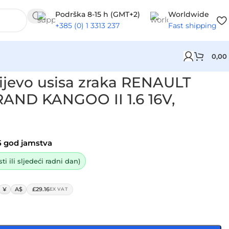
Podrška 8-15 h (GMT+2)
Worldwide
+385 (0) 1 3313 237
Fast shipping
0,00
16V, 8200583561
ijevo usisa zraka RENAULT
AND KANGOO II 1.6 16V,
5 god jamstva
i ili sljedeći radni dan)
¥
A$
£29.16
EX VAT