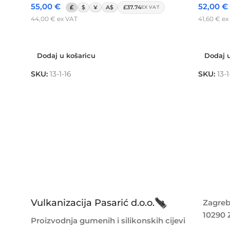
55,00
€
52,00
€
£
$
¥
A$
£37.74
EX VAT
44,00
€
ex VAT
41,60
€
ex
Dodaj u košaricu
Dodaj u
Dodaj u košaricu
Dodaj u
SKU:
13-1-16
SKU:
13-1
Vulkanizacija Pasarić d.o.o.
Zagreb
10290 
Proizvodnja gumenih i silikonskih cijevi