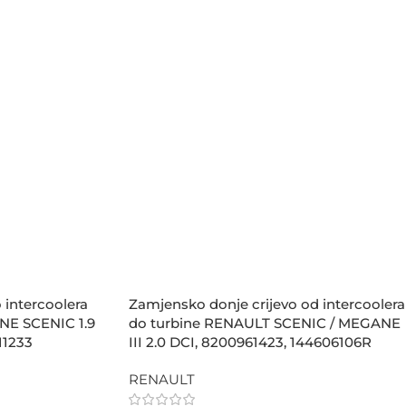
 intercoolera
Zamjensko donje crijevo od intercoolera
E SCENIC 1.9
do turbine RENAULT SCENIC / MEGANE
11233
III 2.0 DCI, 8200961423, 144606106R
RENAULT