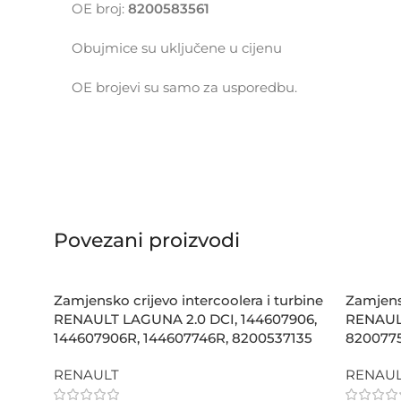
OE broj:
8200583561
Obujmice su uključene u cijenu
OE brojevi su samo za usporedbu.
Povezani proizvodi
Zamjensko crijevo intercoolera i turbine
Zamjensk
RENAULT LAGUNA 2.0 DCI, 144607906,
RENAULT
144607906R, 144607746R, 8200537135
820077
RENAULT
RENAU