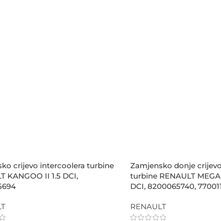
o crijevo intercoolera turbine
Zamjensko donje crijevo
 KANGOO II 1.5 DCI,
turbine RENAULT MEGAN
5694
DCI, 8200065740, 77001
LT
RENAULT