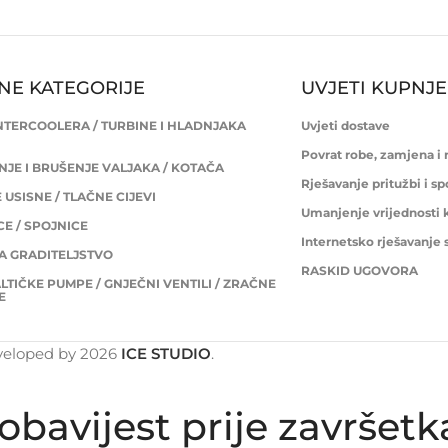
NE KATEGORIJE
UVJETI KUPNJE
INTERCOOLERA / TURBINE I HLADNJAKA
Uvjeti dostave
Povrat robe, zamjena i
JE I BRUŠENJE VALJAKA / KOTAČA
Rješavanje pritužbi i s
USISNE / TLAČNE CIJEVI
Umanjenje vrijednosti 
E / SPOJNICE
Internetsko rješavanje
ZA GRADITELJSTVO
RASKID UGOVORA
LTIČKE PUMPE / GNJEČNI VENTILI / ZRAČNE
E
veloped by
2026
ICE STUDIO
.
obavijest prije završet