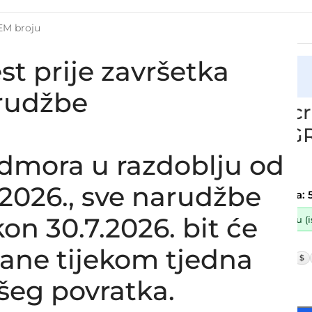
st prije završetka
cija
evo usisa zraka RENAULT KANGOO / GRAND KANGOO II 1.6 
rudžbe
Zamjensko cr
KANGOO / GR
8200583561
dmora u razdoblju od
SKU:
13-1-68/ob
8.2026., sve narudžbe
Stanje:
Novo |
Garancija: 
on 30.7.2026. bit će
Dostupno uz narudžbu (ist
42,50
€
lane tijekom tjedna
£
$
34,00
€
ex VAT
šeg povratka.
-
+