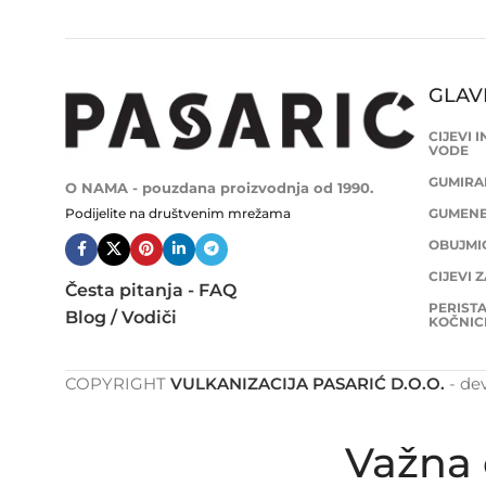
GLAV
CIJEVI 
VODE
GUMIRAN
O NAMA - pouzdana proizvodnja od 1990.
Podijelite na društvenim mrežama
GUMENE 
OBUJMIC
CIJEVI 
Česta pitanja - FAQ
PERISTA
Blog / Vodiči
KOČNIC
COPYRIGHT
VULKANIZACIJA PASARIĆ D.O.O.
- de
Važna 