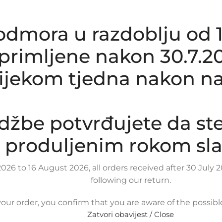
dmora u razdoblju od 1.8
rimljene nakon 30.7.20
tijekom tjedna nakon na
džbe potvrđujete da st
produljenim rokom sla
026 to 16 August 2026, all orders received after 30 Jul
following our return.
our order, you confirm that you are aware of the possib
Zatvori obavijest / Close