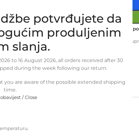
džbe potvrđujete da
mogućim produljenim
Usporedi
Dodaj na po
20
Osoba gleda upra
m slanja.
Metode plaćanja:
026 to 16 August 2026, all orders received after 30
ipped during the week following our return.
t you are aware of the possible extended shipping
time.
PLAĆANJA
POVRAT I REKLAMACIJE
 obavijest / Close
T KANGOO / GRAND KANGOO II 1.6 16V
temperaturu.