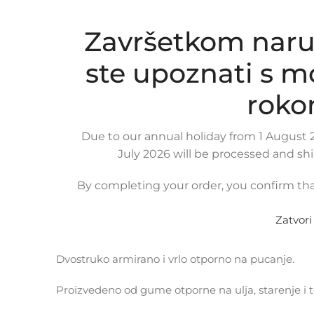
Završetkom naru
ste upoznati s 
roko
Due to our annual holiday from 1 August 2
July 2026 will be processed and sh
By completing your order, you confirm tha
OPIS PROIZVODA
KOMPATIBILNOST
DOSTAVA
Zatvori
Fleksibilno gumeno crijevo usisa zraka za
RENAUL
Dvostruko armirano i vrlo otporno na pucanje.
Proizvedeno od gume otporne na ulja, starenje i 