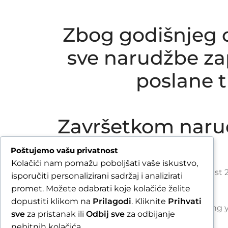
Zbog godišnjeg o
sve narudžbe zap
poslane 
Završetkom naru
Poštujemo vašu privatnost
Kolačići nam pomažu poboljšati vaše iskustvo,
Due to our annual holiday from 1 August 2
isporučiti personalizirani sadržaj i analizirati
promet. Možete odabrati koje kolačiće želite
dopustiti klikom na
Prilagodi
. Kliknite
Prihvati
By completing y
sve
za pristanak ili
Odbij sve
za odbijanje
nebitnih kolačića.