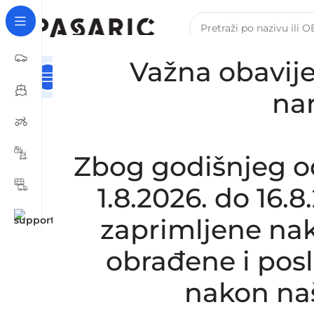
Važna obavije
Kategorije
Naslovna
Za Tvrtke I Obrte – B2B Registra
Početna
/
AUTOMOBILI
/
RENAULT
/
Zamjensko crij
na
Click to enlarge
Zbog godišnjeg o
1.8.2026. do 16.
zaprimljene nak
obrađene i pos
nakon na