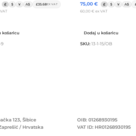
75,00
€
£
$
¥
A$
£35.68
£
$
¥
A$
EX VAT
 VAT
60,00
€
ex VAT
 košaricu
Dodaj u košaricu
 košaricu
Dodaj u košaricu
-9
SKU:
13-1-15/OB
ačka 123, Šibice
OIB: 01268930195
Zaprešić / Hrvatska
VAT ID: HR01268930195