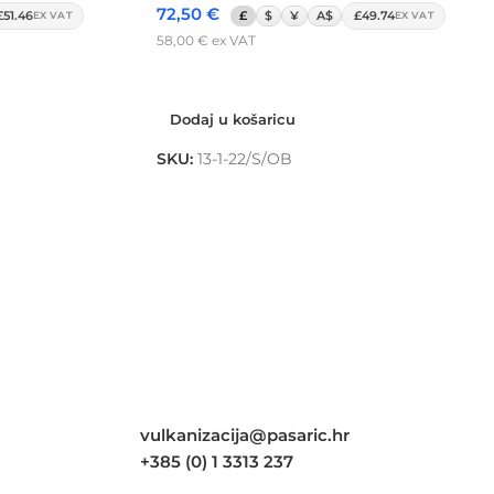
72,50
€
£51.46
£
$
¥
A$
£49.74
EX VAT
EX VAT
58,00
€
ex VAT
Dodaj u košaricu
Dodaj u košaricu
SKU:
13-1-22/S/OB
vulkanizacija@pasaric.hr
+385 (0) 1 3313 237