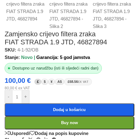
Zamjensko crijevo filtera zraka
FIAT STRADA 1.9 JTD, 46827894
SKU:
4-1-92/OB
Stanje:
Novo |
Garancija: 5 god jamstva
Dostupno uz narudžbu (isti ili sljedeći radni dan)
100,00
€
£
$
¥
A$
£68.56
EX VAT
80,00
€
ex VAT
-
+
Dodaj u košaricu
Buy now
Usporedi
Dodaj na popis kupovine