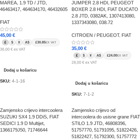
MAREA, 1.9 TD / JTD,
JUMPER 2.8 HDI, PEUGEOT
46463417, 464634170, 46432605
BOXER 2.8 HDI, FIAT DUCATO
2.8 JTD, 0382AK, 1307413080,
FIAT
1337343080, 038.72
45,00
€
CITROEN / PEUGEOT
,
FIAT
£
$
¥
A$
£30.85
EX VAT
35,00
€
36,00
€
ex VAT
£
$
¥
A$
£24.00
EX VAT
Dodaj u košaricu
28,00
€
ex VAT
Dodaj u košaricu
Dodaj u košaricu
SKU:
4-1-16
Dodaj u košaricu
SKU:
7-1-2
Zamjensko crijevo intercoolera
Zamjensko crijevo od
SUZUKI SX4 1.9 DDiS, FIAT
intercoolera do usisne grane FIAT
SEDICI 1.9 D Multijet,
STILO 1.9 JTD, 46808396,
1366179J50, 71746644
51757770, 51791095, 51822426,
51822427, 51792300, 51757772