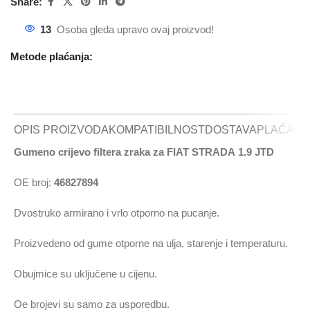
Share:
13
Osoba gleda upravo ovaj proizvod!
Metode plaćanja:
OPIS PROIZVODA
KOMPATIBILNOST
DOSTAVA
PLAĆANJ
Gumeno crijevo filtera zraka za FIAT STRADA 1.9 JTD
OE broj:
46827894
Dvostruko armirano i vrlo otporno na pucanje.
Proizvedeno od gume otporne na ulja, starenje i temperaturu.
Obujmice su uključene u cijenu.
Oe brojevi su samo za usporedbu.