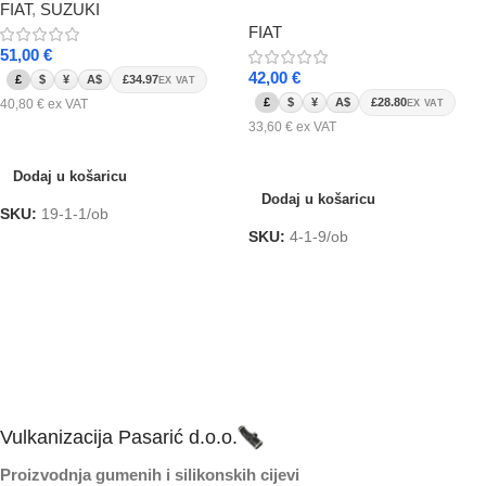
FIAT
,
SUZUKI
FIAT
51,00
€
42,00
€
£
$
¥
A$
£34.97
EX VAT
£
$
¥
A$
£28.80
40,80
€
ex VAT
EX VAT
33,60
€
ex VAT
Dodaj u košaricu
Dodaj u košaricu
Dodaj u košaricu
Dodaj u košaricu
SKU:
19-1-1/ob
SKU:
4-1-9/ob
Vulkanizacija Pasarić d.o.o.
Proizvodnja gumenih i silikonskih cijevi