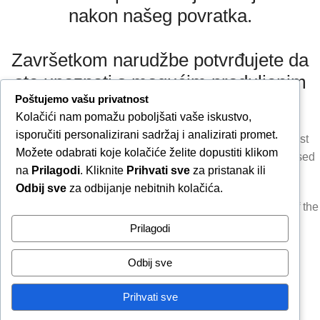
nakon našeg povratka.
Završetkom narudžbe potvrđujete da
ste upoznati s mogućim produljenim
Poštujemo vašu privatnost
rokom slanja.
Kolačići nam pomažu poboljšati vaše iskustvo,
isporučiti personalizirani sadržaj i analizirati promet.
Due to our annual holiday from 1 August 2026 to 16 August
Možete odabrati koje kolačiće želite dopustiti klikom
2026, all orders received after 30 July 2026 will be processed
na
Prilagodi
. Kliknite
Prihvati sve
za pristanak ili
and shipped during the week following our return.
Odbij sve
za odbijanje nebitnih kolačića.
By completing your order, you confirm that you are aware of the
possible extended shipping time.
Prilagodi
Zatvori obavijest / Close
Odbij sve
Raskid ugovora
Prihvati sve