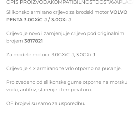
OPIS PROIZVODA
KOMPATIBILNOST
DOSTAVA
PLAĆAN
Silikonsko armirano crijevo za brodski motor
VOLVO
PENTA 3.0GXiC-J / 3.0GXi-J
Crijevo je novo i zamjenjuje crijevo pod originalnim
brojem
3817821
Za modele motora: 3.0GXiC-J, 3.0GXi-J
Crijevo je 4 x armirano te vrlo otporno na pucanje.
Proizvedeno od silikonske gume otporne na morsku
vodu, antifriz, starenje i temperaturu.
OE brojevi su samo za usporedbu.