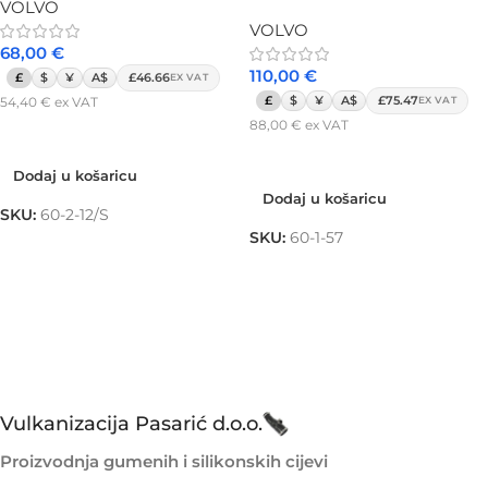
VOLVO
VOLVO
68,00
€
110,00
€
£
$
¥
A$
£46.66
EX VAT
£
$
¥
A$
£75.47
54,40
€
ex VAT
EX VAT
88,00
€
ex VAT
Dodaj u košaricu
Dodaj u košaricu
Dodaj u košaricu
Dodaj u košaricu
SKU:
60-2-12/S
SKU:
60-1-57
Vulkanizacija Pasarić d.o.o.
Proizvodnja gumenih i silikonskih cijevi