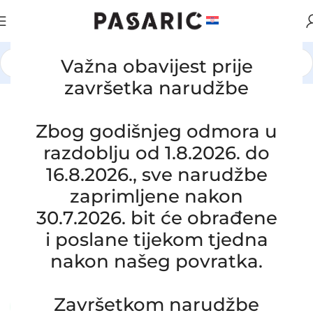
Važna obavijest prije
Početna
/
BRODOVI
/
VOLVO
završetka narudžbe
Click to enlarge
Zbog godišnjeg odmora u
razdoblju od 1.8.2026. do
16.8.2026., sve narudžbe
zaprimljene nakon
30.7.2026. bit će obrađene
Zamjensko crijevo vode VOLVO
i poslane tijekom tjedna
PENTA 3.0GXiC-J / 3.0GXi-J, 3817821
nakon našeg povratka.
SKU:
60-1-61
Stanje:
Novo |
Garancija: 3 god jamstva
Završetkom narudžbe
Dostupno uz narudžbu (isti ili sljedeći radni dan)