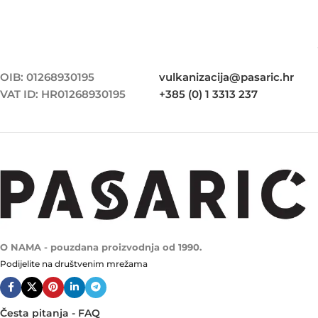
OIB: 01268930195
vulkanizacija@pasaric.hr
VAT ID: HR01268930195
+385 (0) 1 3313 237
O NAMA - pouzdana proizvodnja od 1990.
Podijelite na društvenim mrežama
Česta pitanja - FAQ