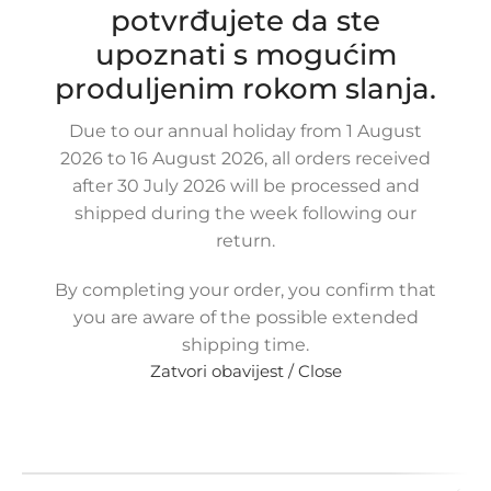
potvrđujete da ste
47,50
€
£
$
¥
A$
£32.59
EX VAT
upoznati s mogućim
38,00
€
ex VAT
produljenim rokom slanja.
-
+
Due to our annual holiday from 1 August
Dodaj u košaricu
2026 to 16 August 2026, all orders received
Buy now
after 30 July 2026 will be processed and
shipped during the week following our
Usporedi
Dodaj na popis kupovine
return.
Share:
13
Osoba gleda upravo
By completing your order, you confirm that
ovaj proizvod!
you are aware of the possible extended
shipping time.
Metode
Zatvori obavijest / Close
plaćanja: