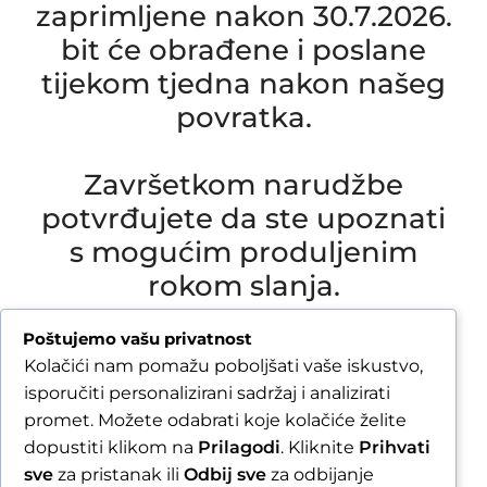
zaprimljene nakon 30.7.2026.
bit će obrađene i poslane
tijekom tjedna nakon našeg
povratka.
Završetkom narudžbe
potvrđujete da ste upoznati
s mogućim produljenim
rokom slanja.
Due to our annual holiday from 1 August 2026 to
Poštujemo vašu privatnost
16 August 2026, all orders received after 30 July
Kolačići nam pomažu poboljšati vaše iskustvo,
2026 will be processed and shipped during the
isporučiti personalizirani sadržaj i analizirati
week following our return.
promet. Možete odabrati koje kolačiće želite
dopustiti klikom na
Prilagodi
. Kliknite
Prihvati
By completing your order, you confirm that you
sve
za pristanak ili
Odbij sve
za odbijanje
are aware of the possible extended shipping