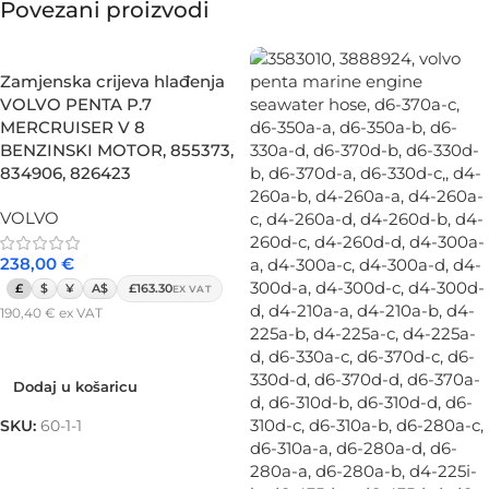
Povezani proizvodi
Zamjenska crijeva hlađenja
VOLVO PENTA P.7
MERCRUISER V 8
BENZINSKI MOTOR, 855373,
834906, 826423
VOLVO
238,00
€
£
$
¥
A$
£163.30
EX VAT
190,40
€
ex VAT
Dodaj u košaricu
Dodaj u košaricu
SKU:
60-1-1