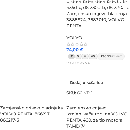
Zamjensko crijevo hlađenja
3888924, 3583010, VOLVO
PENTA
VOLVO
74,00
€
£
$
¥
A$
£50.77
EX VAT
59,20
€
ex VAT
Dodaj u košaricu
Dodaj u košaricu
SKU:
60-VP-1
Zamjensko crijevo hladnjaka
Zamjensko crijevo
VOLVO PENTA, 866217,
izmjenjivača topline VOLVO
866217-3
PENTA 460, za tip motora
TAMD 74