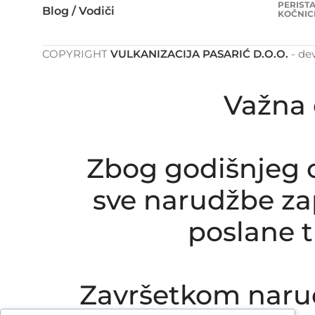
PERISTA
Blog / Vodiči
KOČNIC
COPYRIGHT
VULKANIZACIJA PASARIĆ D.O.O.
- de
Važna 
Zbog godišnjeg o
sve narudžbe zap
poslane 
Završetkom naru