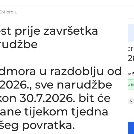
st prije završetka
cija
 crijevo intercoolera HYUNDAI I 40 1.7 CRDI, 28273-2A540
rudžbe
Zamjensko cr
40 1.7 CRDI,
SKU:
8-1-43/ob/s
dmora u razdoblju od
Stanje:
Novo |
Garancija: 
8.2026., sve narudžbe
Dostupno uz narudžbu (ist
on 30.7.2026. bit će
60,00
€
£
$
lane tijekom tjedna
48,00
€
ex VAT
-
+
šeg povratka.