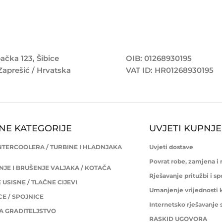
ačka 123, Šibice
OIB: 01268930195
Zaprešić / Hrvatska
VAT ID: HR01268930195
NE KATEGORIJE
UVJETI KUPNJE
INTERCOOLERA / TURBINE I HLADNJAKA
Uvjeti dostave
Povrat robe, zamjena i
JE I BRUŠENJE VALJAKA / KOTAČA
Rješavanje pritužbi i s
USISNE / TLAČNE CIJEVI
Umanjenje vrijednosti 
E / SPOJNICE
Internetsko rješavanje
ZA GRADITELJSTVO
RASKID UGOVORA