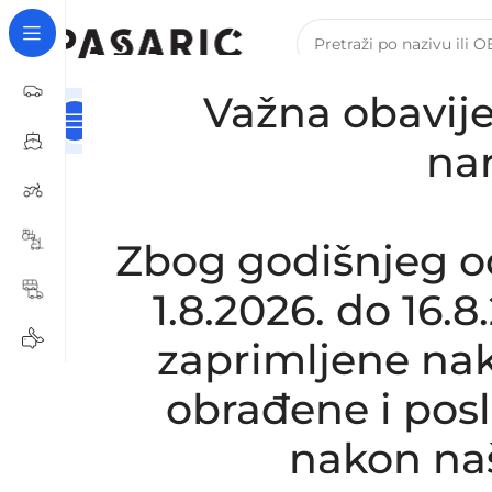
Važna obavije
Kategorije
Naslovna
Za Tvrtke I Obrte – B2B Registra
Početna
/
AUTOMOBILI
/
HYUNDAI / KIA
/
Zamjensko
na
Zbog godišnjeg o
1.8.2026. do 16.
zaprimljene nak
obrađene i pos
nakon na