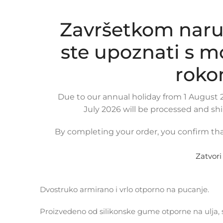
Završetkom naru
ste upoznati s 
Click to enlarge
roko
Due to our annual holiday from 1 August 2
July 2026 will be processed and sh
OPIS PROIZVODA
KOMPATIBILNOST
DOSTAVA
By completing your order, you confirm tha
Donje crijevo intercoolera za
HYUNDAI I 40 1.7 C
Zatvori
OE broj:
28273-2A540, 282732A540
Dvostruko armirano i vrlo otporno na pucanje.
Proizvedeno od silikonske gume otporne na ulja, 