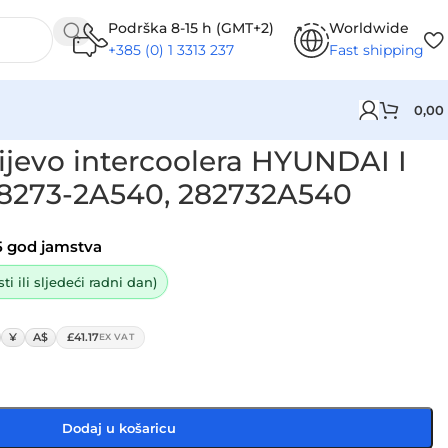
Podrška 8-15 h (GMT+2)
Worldwide
+385 (0) 1 3313 237
Fast shipping
0,00
, 282732A540
ijevo intercoolera HYUNDAI I
 28273-2A540, 282732A540
5 god jamstva
i ili sljedeći radni dan)
¥
A$
£41.17
EX VAT
Dodaj u košaricu