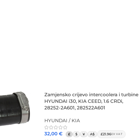
Zamjensko crijevo intercoolera i turbine
HYUNDAI i30, KIA CEED, 1.6 CRDi,
28252-2A601, 282522A601
HYUNDAI / KIA
32,00
€
£
$
¥
A$
£21.96
EX VAT