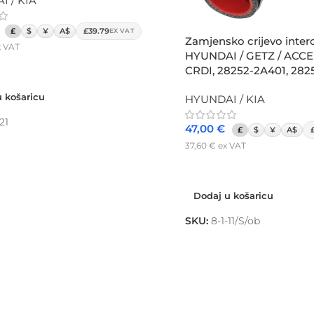
 / KIA
£
$
¥
A$
£39.79
EX VAT
Zamjensko crijevo interc
 VAT
HYUNDAI / GETZ / ACCENT
 košaricu
CRDI, 28252-2A401, 28
 košaricu
HYUNDAI / KIA
21
47,00
€
£
$
¥
A$
37,60
€
ex VAT
Dodaj u košaricu
Dodaj u košaricu
SKU:
8-1-11/S/ob