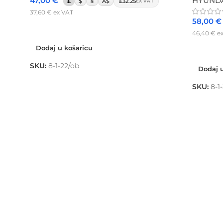
47,00
€
HYUNDAI
£
$
¥
A$
£32.25
EX VAT
37,60
€
ex VAT
58,00
€
Dodaj u košaricu
46,40
€
ex
Dodaj u košaricu
Dodaj u
SKU:
8-1-22/ob
Dodaj u
SKU:
8-1-