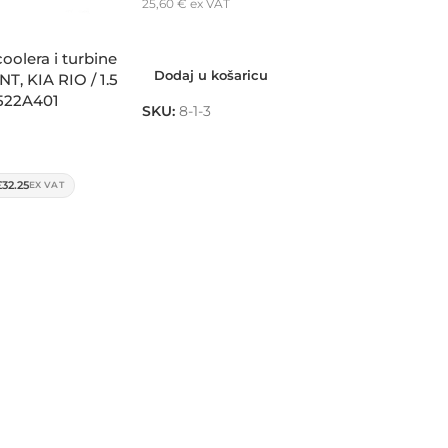
25,60
€
ex VAT
Dodaj u košaricu
oolera i turbine
Dodaj u košaricu
, KIA RIO / 1.5
2522A401
SKU:
8-1-3
£32.25
EX VAT