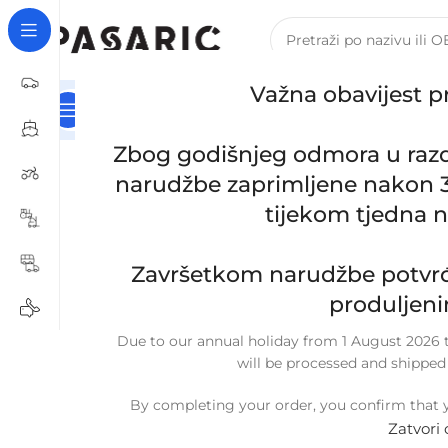
Važna obavijest p
Kategorije
Naslovna
Za Tvrtke I Obrte – B2B Registra
Početna
/
AUTOMOBILI
/
HYUNDAI / KIA
/
Zamjensko 
Zbog godišnjeg odmora u razdob
Click to enlarge
narudžbe zaprimljene nakon 30
tijekom tjedna 
Završetkom narudžbe potvrđ
produljeni
Due to our annual holiday from 1 August 2026 to
will be processed and shipped
By completing your order, you confirm that y
Zatvori 