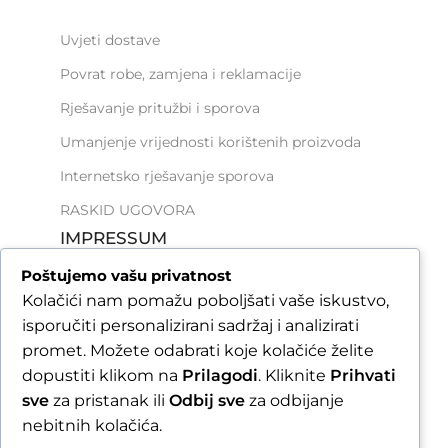
Uvjeti dostave
Povrat robe, zamjena i reklamacije
Rješavanje pritužbi i sporova
Umanjenje vrijednosti korištenih proizvoda
Internetsko rješavanje sporova
RASKID UGOVORA
IMPRESSUM
Poštujemo vašu privatnost
Kontakt
Kolačići nam pomažu poboljšati vaše iskustvo,
Opći uvjeti korištenja
isporučiti personalizirani sadržaj i analizirati
promet. Možete odabrati koje kolačiće želite
Pravila zaštite podataka i privatnosti
dopustiti klikom na
Prilagodi
. Kliknite
Prihvati
Načini plaćanja
sve
za pristanak ili
Odbij sve
za odbijanje
Izjava o sigurnosti online plaćanja
nebitnih kolačića.