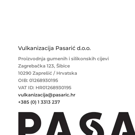
Vulkanizacija Pasarić d.o.o.
Proizvodnja gumenih i silikonskih cijevi
Zagrebačka 123, Šibice
10290 Zaprešić / Hrvatska
OIB: 01268930195
VAT ID: HR01268930195
vulkanizacija@pasaric.hr
+385 (0) 1 3313 237