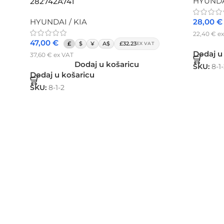
HYUNDAI
282742A741
HYUNDAI / KIA
28,00
€
22,40
€
ex
47,00
€
£
$
¥
A$
£32.23
EX VAT
Dodaj u
37,60
€
ex VAT
Dodaj u košaricu
SKU:
8-1
Dodaj u košaricu
SKU:
8-1-2