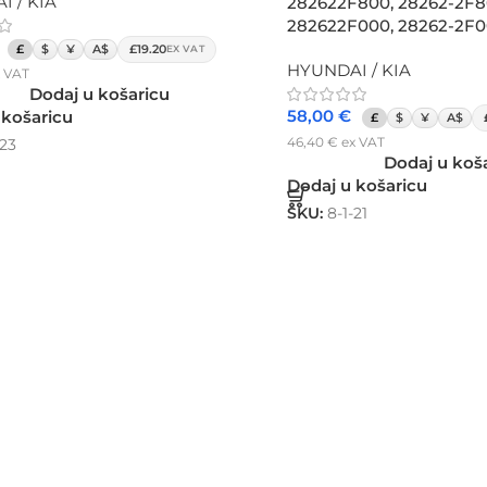
 / KIA
282622F800, 28262-2F8
282622F000, 28262-2F
£
$
¥
A$
£19.20
EX VAT
HYUNDAI / KIA
 VAT
Dodaj u košaricu
58,00
€
 košaricu
£
$
¥
A$
46,40
€
ex VAT
-23
Dodaj u koš
Dodaj u košaricu
SKU:
8-1-21