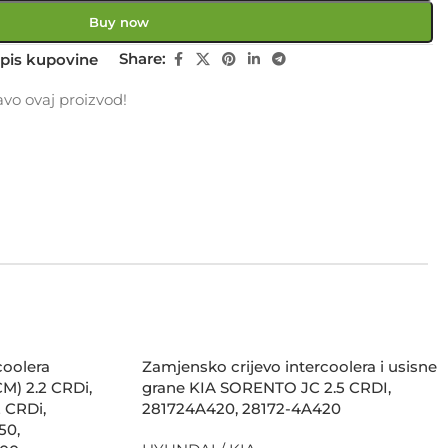
Buy now
Share:
pis kupovine
vo ovaj proizvod!
coolera
Zamjensko crijevo intercoolera i usisne
M) 2.2 CRDi,
grane KIA SORENTO JC 2.5 CRDI,
 CRDi,
281724A420, 28172-4A420
50,