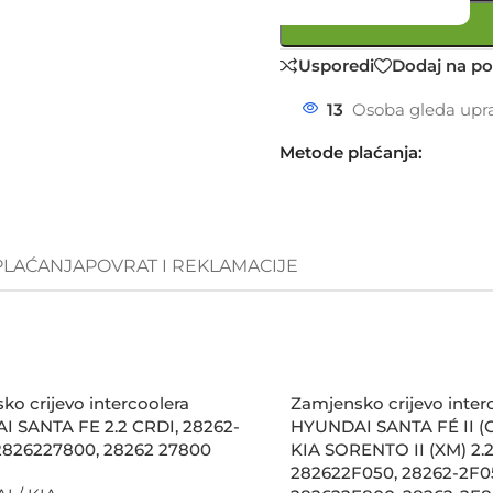
Usporedi
Dodaj na po
13
Osoba gleda upra
Metode plaćanja:
PLAĆANJA
POVRAT I REKLAMACIJE
ko crijevo intercoolera
Zamjensko crijevo inter
 SANTA FE 2.2 CRDI, 28262-
HYUNDAI SANTA FÉ II (C
2826227800, 28262 27800
KIA SORENTO II (XM) 2.2
282622F050, 28262-2F0