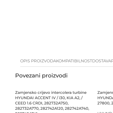
OPIS PROIZVODA
KOMPATIBILNOST
DOSTAVA
Povezani proizvodi
Zamjensko crijevo intercolera turbine
Zamjens
HYUNDAI ACCENT IV / i30, KIA A2, /
HYUNDAI
CEED 1.6 CRDI, 282732A750,
27800, 
282732A770, 282742A120, 282742A740,