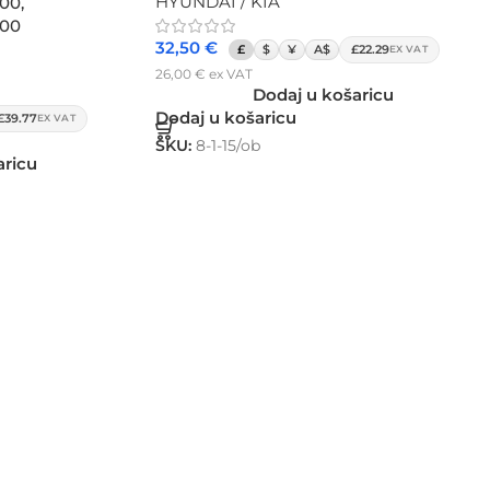
HYUNDAI / KIA
00,
000
32,50
€
£
$
¥
A$
£22.29
EX VAT
26,00
€
ex VAT
Dodaj u košaricu
Dodaj u košaricu
£39.77
EX VAT
SKU:
8-1-15/ob
aricu