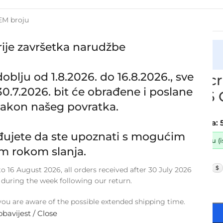
rije završetka narudžbe
cija
crijevo intercoolera i turbine KIA CERATO I 1.6 CRDI, 282
lju od 1.8.2026. do 16.8.2026., sve
Zamjensko cri
.7.2026. bit će obrađene i poslane
CERATO I 1.6 
nakon našeg povratka.
SKU:
8-1-11/S/OB/K
Stanje:
Novo |
Garancija: 
ujete da ste upoznati s mogućim
Dostupno uz narudžbu (ist
m rokom slanja.
30,00
€
£
$
 16 August 2026, all orders received after 30 July 2026
24,00
€
ex VAT
 during the week following our return.
-
+
ou are aware of the possible extended shipping time.
obavijest / Close