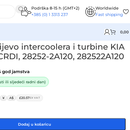
Podrška 8-15 h (GMT+2)
Worldwide
+385 (0) 1 3313 237
Fast shipping
0,00
52-2A120, 282522A120
jevo intercoolera i turbine KIA
CRDI, 28252-2A120, 282522A120
5 god jamstva
i ili sljedeći radni dan)
¥
A$
£20.57
EX VAT
Dodaj u košaricu