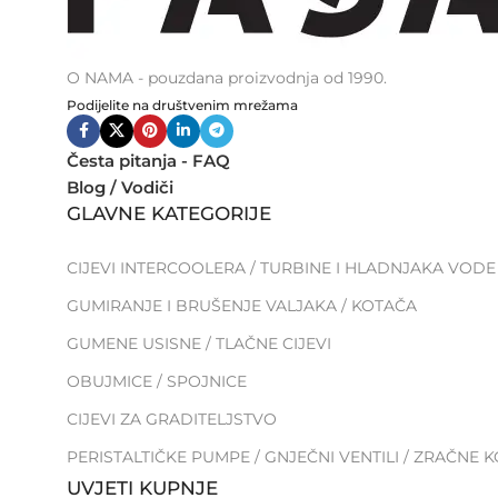
O NAMA - pouzdana proizvodnja od 1990.
Podijelite na društvenim mrežama
Česta pitanja - FAQ
Blog / Vodiči
GLAVNE KATEGORIJE
CIJEVI INTERCOOLERA / TURBINE I HLADNJAKA VODE
GUMIRANJE I BRUŠENJE VALJAKA / KOTAČA
GUMENE USISNE / TLAČNE CIJEVI
OBUJMICE / SPOJNICE
CIJEVI ZA GRADITELJSTVO
PERISTALTIČKE PUMPE / GNJEČNI VENTILI / ZRAČNE 
UVJETI KUPNJE