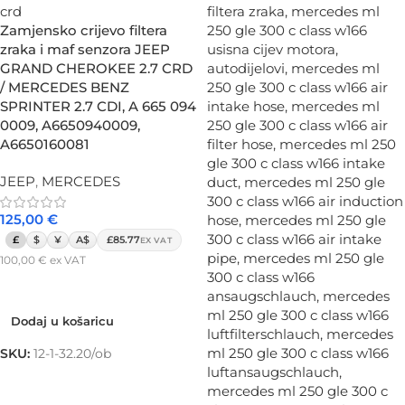
Zamjensko crijevo filtera
zraka i maf senzora JEEP
GRAND CHEROKEE 2.7 CRD
/ MERCEDES BENZ
SPRINTER 2.7 CDI, A 665 094
0009, A6650940009,
A6650160081
JEEP
,
MERCEDES
125,00
€
£
$
¥
A$
£85.77
EX VAT
100,00
€
ex VAT
Dodaj u košaricu
Dodaj u košaricu
SKU:
12-1-32.20/ob