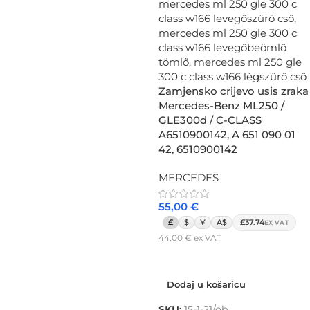
Zamjensko crijevo usis zraka
Mercedes-Benz ML250 /
GLE300d / C-CLASS
A6510900142, A 651 090 01
42, 6510900142
MERCEDES
55,00
€
£
$
¥
A$
£37.74
EX VAT
44,00
€
ex VAT
Dodaj u košaricu
Dodaj u košaricu
SKU:
15-1-21/ob