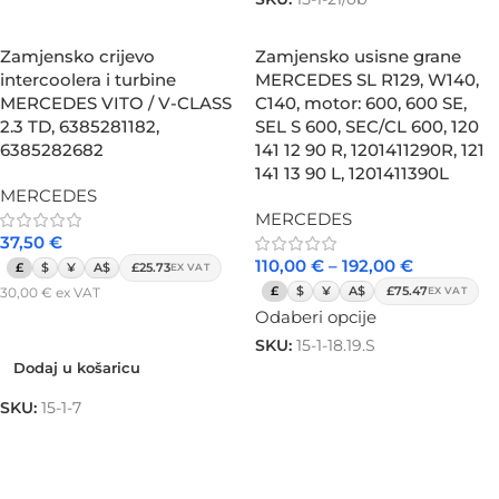
Zamjensko crijevo
Zamjensko usisne grane
intercoolera i turbine
MERCEDES SL R129, W140,
MERCEDES VITO / V-CLASS
C140, motor: 600, 600 SE,
2.3 TD, 6385281182,
SEL S 600, SEC/CL 600, 120
6385282682
141 12 90 R, 1201411290R, 121
141 13 90 L, 1201411390L
MERCEDES
MERCEDES
37,50
€
110,00
€
–
192,00
€
£
$
¥
A$
£25.73
EX VAT
£
$
¥
A$
£75.47
30,00
€
ex VAT
EX VAT
Odaberi opcije
Dodaj u košaricu
SKU:
15-1-18.19.S
Dodaj u košaricu
SKU:
15-1-7