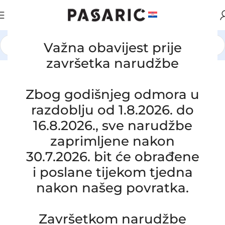
Važna obavijest prije
Početna
/
AUTOMOBILI
/
MERCEDES
završetka narudžbe
Click to enlarge
Zbog godišnjeg odmora u
razdoblju od 1.8.2026. do
16.8.2026., sve narudžbe
zaprimljene nakon
30.7.2026. bit će obrađene
i poslane tijekom tjedna
nakon našeg povratka.
Završetkom narudžbe