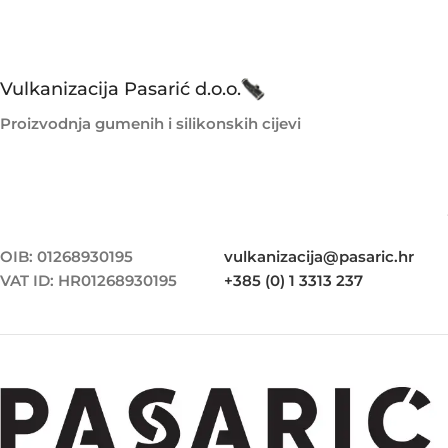
Vulkanizacija Pasarić d.o.o.
Proizvodnja gumenih i silikonskih cijevi
OIB: 01268930195
vulkanizacija@pasaric.hr
VAT ID: HR01268930195
+385 (0) 1 3313 237