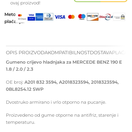
ovaj proizvod!
Metode
plaćanja:
OPIS PROIZVODA
KOMPATIBILNOST
DOSTAVA
PLAĆAN
Gumeno crijevo hladnjaka za MERCEDE BENZ 190 E
1.8 / 2.0 / 2.3
OE broj:
A201 832 3594, A2018323594, 2018323594,
0BL8254.12 SWP
Dvostruko armirano i vrlo otporno na pucanje.
Proizvedeno od gume otporne na antifriz, starenje i
temperaturu.