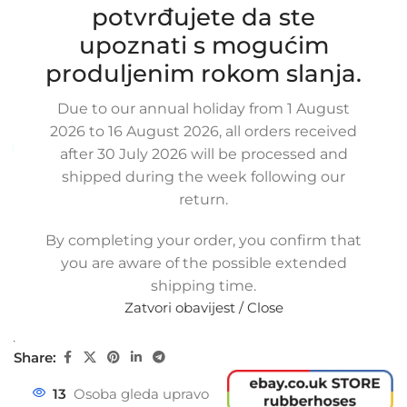
Zamjensko crijevo hladnjaka vode
potvrđujete da ste
MERCEDES BENZ 190 E 1.8 / 2.0 / 2.3,
upoznati s mogućim
A201 832 3594, A2018323594,
2018323594, 0BL8254.12 SWP
produljenim rokom slanja.
SKU:
15-2-3/ob
Due to our annual holiday from 1 August
Stanje:
Novo |
Garancija: 2 god jamstva
2026 to 16 August 2026, all orders received
Dostupno uz narudžbu (isti ili sljedeći radni dan)
after 30 July 2026 will be processed and
shipped during the week following our
68,75
€
£
$
¥
A$
£47.17
EX VAT
return.
55,00
€
ex VAT
-
+
By completing your order, you confirm that
you are aware of the possible extended
Dodaj u košaricu
shipping time.
Zatvori obavijest / Close
Buy now
Usporedi
Dodaj na popis kupovine
Share:
13
Osoba gleda upravo