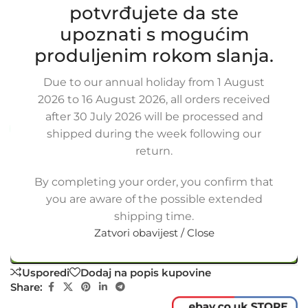
potvrđujete da ste
Zamjensko crijevo intercoolera i
upoznati s mogućim
turbine, FIAT DUCATO 2.2 D
MULTIJET, 1606660280, 1609011780,
produljenim rokom slanja.
1366747080, 1371842080
Due to our annual holiday from 1 August
SKU:
7-1-21-F
2026 to 16 August 2026, all orders received
Stanje:
Novo |
Garancija: 5 god jamstva
after 30 July 2026 will be processed and
Dostupno uz narudžbu (isti ili sljedeći radni dan)
shipped during the week following our
return.
41,25
€
£
$
¥
A$
£28.30
EX VAT
33,00
€
ex VAT
By completing your order, you confirm that
-
+
you are aware of the possible extended
shipping time.
Dodaj u košaricu
Zatvori obavijest / Close
Buy now
Usporedi
Dodaj na popis kupovine
Share: