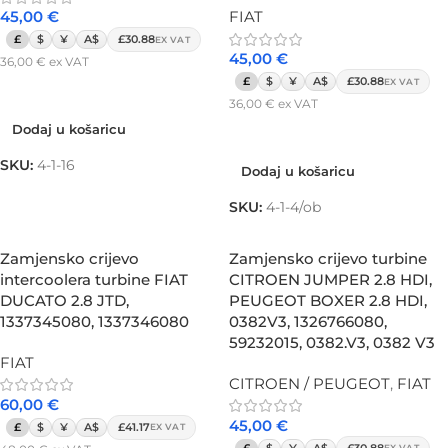
45,00
€
FIAT
£
$
¥
A$
£30.88
EX VAT
45,00
€
36,00
€
ex VAT
£
$
¥
A$
£30.88
EX VAT
Dodaj u košaricu
36,00
€
ex VAT
Dodaj u košaricu
Dodaj u košaricu
SKU:
4-1-16
Dodaj u košaricu
SKU:
4-1-4/ob
Zamjensko crijevo
Zamjensko crijevo turbine
intercoolera turbine FIAT
CITROEN JUMPER 2.8 HDI,
DUCATO 2.8 JTD,
PEUGEOT BOXER 2.8 HDI,
1337345080, 1337346080
0382V3, 1326766080,
59232015, 0382.V3, 0382 V3
FIAT
CITROEN / PEUGEOT
,
FIAT
60,00
€
45,00
€
£
$
¥
A$
£41.17
EX VAT
£
$
¥
A$
£30.88
EX VAT