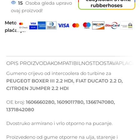
15
Osoba gleda upravo
ovaj proizvod!
Metode
plaćanja:
OPIS PROIZVODA
KOMPATIBILNOST
DOSTAVA
PLAĆAN
Gumeno crijevo od intercoolera do turbine za
PEUGEOT BOXER III 2.2 HDI, FIAT DUCATO 2.2 D,
CITROEN JUMPER 2.2 HDI
OE broj:
1606660280, 1609011780, 1366747080,
1371842080
Dvostruko armirano i vrlo otporno na pucanje.
Proizvedeno od gume otporne na ulja, starenje i