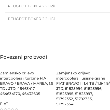
PEUGEOT BOXER 2.2 Hdi
PEUGEOT BOXER 2.2 HDi
Povezani proizvodi
Zamjensko crijevo
Zamjensko crijevo
intercoolera i turbine FIAT
intercoolera i usisne grane
BRAVO / BRAVA / MAREA, 1.9
FIAT BRAVO II 1.4 TB / 1.6/ 1.9/
TD / JTD, 46463417,
JTD, 51825994, 51825996,
464634170, 46432605
51825995, 51825997,
51792352, 51792353,
FIAT
51792354