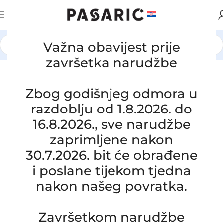
Važna obavijest prije
Početna
/
AUTOMOBILI
/
FIAT
završetka narudžbe
Click to enlarge
Zbog godišnjeg odmora u
razdoblju od 1.8.2026. do
16.8.2026., sve narudžbe
zaprimljene nakon
30.7.2026. bit će obrađene
i poslane tijekom tjedna
nakon našeg povratka.
Završetkom narudžbe