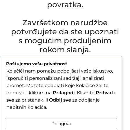
povratka.
Završetkom narudžbe
potvrđujete da ste upoznati
s mogućim produljenim
rokom slanja.
Due to our annual holiday from 1 August 2026 to
Poštujemo vašu privatnost
16 August 2026, all orders received after 30 July
Kolačići nam pomažu poboljšati vaše iskustvo,
2026 will be processed and shipped during the
isporučiti personalizirani sadržaj i analizirati
week following our return.
promet. Možete odabrati koje kolačiće želite
dopustiti klikom na
Prilagodi
. Kliknite
Prihvati
By completing your order, you confirm that you
sve
za pristanak ili
Odbij sve
za odbijanje
are aware of the possible extended shipping
nebitnih kolačića.
time.
Zatvori obavijest / Close
Prilagodi