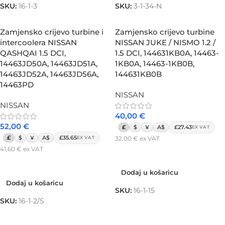
SKU:
16-1-3
SKU:
3-1-34-N
Zamjensko crijevo turbine i
Zamjensko crijevo turbine
intercoolera NISSAN
NISSAN JUKE / NISMO 1.2 /
QASHQAI 1.5 DCI,
1.5 DCI, 144631KB0A, 14463-
14463JD50A, 14463JD51A,
1KB0A, 14463-1KB0B,
14463JD52A, 14463JD56A,
144631KB0B
14463PD
NISSAN
NISSAN
40,00
€
52,00
€
£
$
¥
A$
£27.43
EX VAT
£
$
¥
A$
£35.65
32,00
€
ex VAT
EX VAT
41,60
€
ex VAT
Dodaj u košaricu
Dodaj u košaricu
Dodaj u košaricu
Dodaj u košaricu
SKU:
16-1-15
SKU:
16-1-2/S