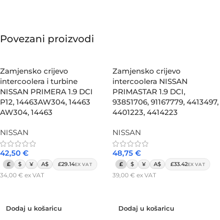
Povezani proizvodi
Zamjensko crijevo
Zamjensko crijevo
intercoolera i turbine
intercoolera NISSAN
NISSAN PRIMERA 1.9 DCI
PRIMASTAR 1.9 DCI,
P12, 14463AW304, 14463
93851706, 91167779, 4413497,
AW304, 14463
4401223, 4414223
NISSAN
NISSAN
42,50
€
48,75
€
£
$
¥
A$
£29.14
£
$
¥
A$
£33.42
EX VAT
EX VAT
34,00
€
ex VAT
39,00
€
ex VAT
Dodaj u košaricu
Dodaj u košaricu
Dodaj u košaricu
Dodaj u košaricu