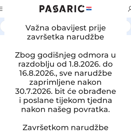
Važna obavijest prije
Početna
/
AUTOMOBILI
/
NISSAN
završetka narudžbe
Click to enlarge
Zbog godišnjeg odmora u
razdoblju od 1.8.2026. do
16.8.2026., sve narudžbe
zaprimljene nakon
30.7.2026. bit će obrađene
i poslane tijekom tjedna
nakon našeg povratka.
Zamjensko crijevo intercoolera
NISSAN MURANO Z51 YD25 2.5 dCi,
Završetkom narudžbe