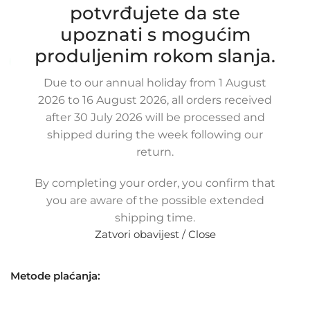
144631AT0D, 14463-1AT0D
potvrđujete da ste
SKU:
16-1-14/OB
upoznati s mogućim
Stanje:
Novo |
Garancija: 5 god jamstva
produljenim rokom slanja.
Dostupno uz narudžbu (isti ili sljedeći radni dan)
Due to our annual holiday from 1 August
68,00
€
£
$
¥
A$
£46.62
EX VAT
2026 to 16 August 2026, all orders received
54,40
€
ex VAT
after 30 July 2026 will be processed and
-
+
shipped during the week following our
return.
Dodaj u košaricu
By completing your order, you confirm that
Buy now
you are aware of the possible extended
Usporedi
Dodaj na popis kupovine
shipping time.
Share:
Zatvori obavijest / Close
16
Osoba gleda upravo ovaj proizvod!
Metode plaćanja: