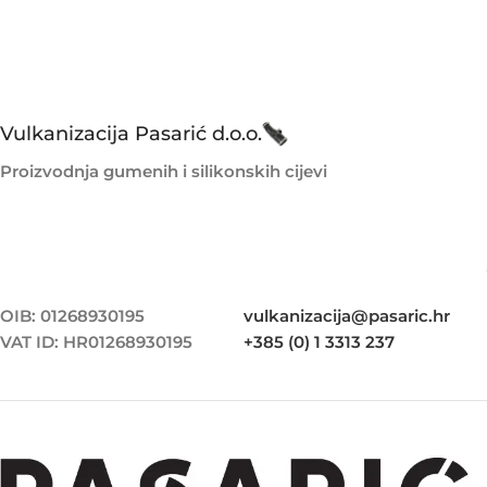
Vulkanizacija Pasarić d.o.o.
Proizvodnja gumenih i silikonskih cijevi
OIB: 01268930195
vulkanizacija@pasaric.hr
VAT ID: HR01268930195
+385 (0) 1 3313 237