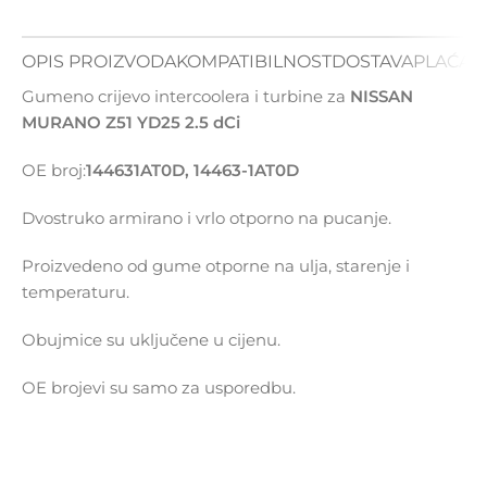
OPIS PROIZVODA
KOMPATIBILNOST
DOSTAVA
PLAĆAN
Gumeno crijevo intercoolera i turbine za
NISSAN
MURANO Z51 YD25 2.5 dCi
OE broj:
144631AT0D, 14463-1AT0D
Dvostruko armirano i vrlo otporno na pucanje.
Proizvedeno od gume otporne na ulja, starenje i
temperaturu.
Obujmice su uključene u cijenu.
OE brojevi su samo za usporedbu.