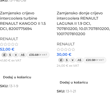
SKU:
13-1-8//OB
Zamjensko crijevo
Zamjensko donje crijevo
intercoolera turbine
intercoolera RENAULT
RENAULT KANGOO II 1.5
LAGUNA II 1.9 DCI,
DCI, 8200775694
707810200, 10.01.707810200,
1001707810200
RENAULT
RENAULT
52,00
€
30,00
€
£
$
¥
A$
£35.68
EX VAT
£
$
¥
A$
£20.58
41,60
€
ex VAT
EX VAT
24,00
€
ex VAT
Dodaj u košaricu
Dodaj u košaricu
Dodaj u košaricu
Dodaj u košaricu
SKU:
13-1-9
SKU:
13-1-21