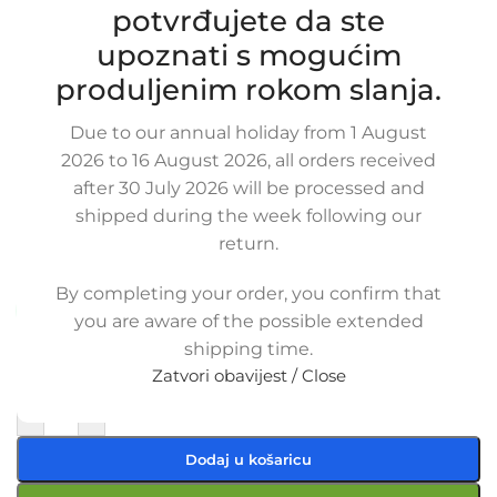
potvrđujete da ste
upoznati s mogućim
produljenim rokom slanja.
Zamjensko crijevo turbine RENAULT
ESPACE / LAGUNA / VEL SATIS 2.2
Due to our annual holiday from 1 August
DCI, 144609899R, 8200164890,
2026 to 16 August 2026, all orders received
8200272949, 820016489, 8200119891,
after 30 July 2026 will be processed and
820011989
shipped during the week following our
return.
SKU:
13-1-46/ob
Stanje:
Novo |
Garancija: 5 god jamstva
By completing your order, you confirm that
Dostupno uz narudžbu (isti ili sljedeći radni dan)
you are aware of the possible extended
shipping time.
65,00
€
£
$
¥
A$
£44.60
EX VAT
Zatvori obavijest / Close
52,00
€
ex VAT
-
+
Dodaj u košaricu