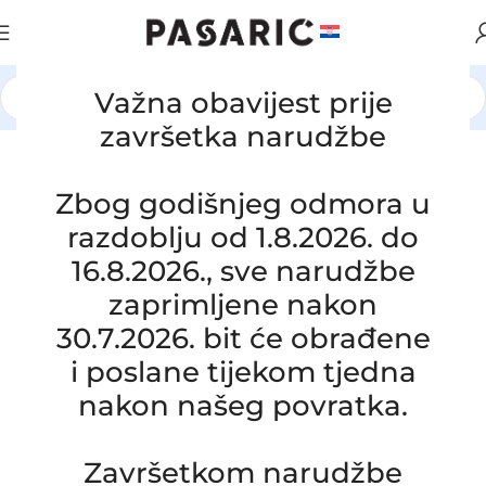
Važna obavijest prije
Početna
/
AUTOMOBILI
/
RENAULT
završetka narudžbe
Zbog godišnjeg odmora u
razdoblju od 1.8.2026. do
16.8.2026., sve narudžbe
zaprimljene nakon
30.7.2026. bit će obrađene
i poslane tijekom tjedna
nakon našeg povratka.
Click to enlarge
Završetkom narudžbe