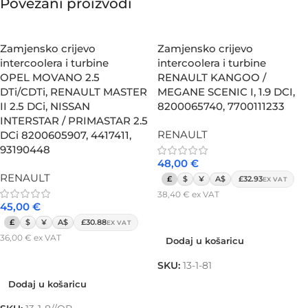
Povezani proizvodi
Zamjensko crijevo
Zamjensko crijevo
intercoolera i turbine
intercoolera i turbine
OPEL MOVANO 2.5
RENAULT KANGOO /
DTi/CDTi, RENAULT MASTER
MEGANE SCENIC I, 1.9 DCI,
II 2.5 DCi, NISSAN
8200065740, 7700111233
INTERSTAR / PRIMASTAR 2.5
RENAULT
DCi 8200605907, 4417411,
93190448
48,00
€
RENAULT
£
$
¥
A$
£32.93
EX VAT
38,40
€
ex VAT
45,00
€
Dodaj u košaricu
£
$
¥
A$
£30.88
EX VAT
36,00
€
ex VAT
Dodaj u košaricu
Dodaj u košaricu
SKU:
13-1-81
Dodaj u košaricu