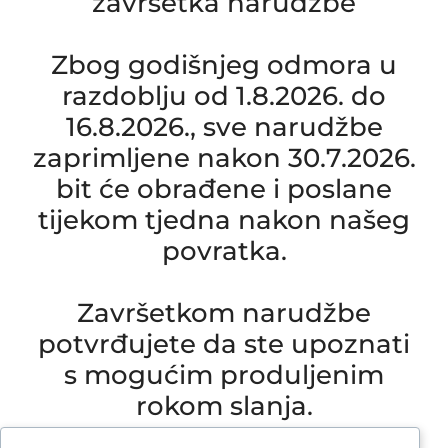
završetka narudžbe
Zbog godišnjeg odmora u
razdoblju od 1.8.2026. do
16.8.2026., sve narudžbe
zaprimljene nakon 30.7.2026.
bit će obrađene i poslane
tijekom tjedna nakon našeg
povratka.
Završetkom narudžbe
potvrđujete da ste upoznati
s mogućim produljenim
rokom slanja.
Due to our annual holiday from 1 August 2026 to