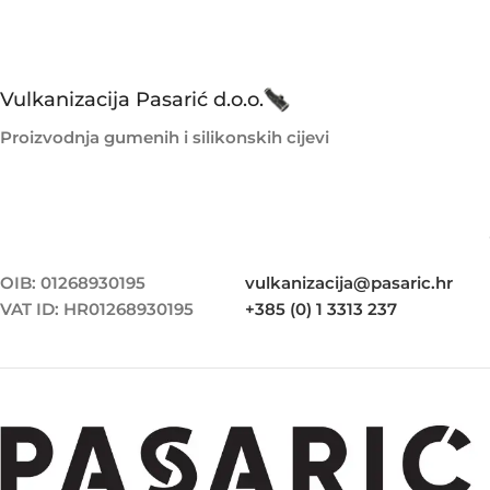
Vulkanizacija Pasarić d.o.o.
Proizvodnja gumenih i silikonskih cijevi
OIB: 01268930195
vulkanizacija@pasaric.hr
VAT ID: HR01268930195
+385 (0) 1 3313 237