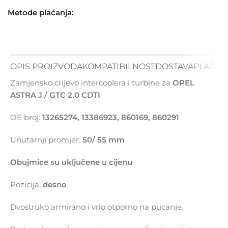
Metode plaćanja:
OPIS PROIZVODA
KOMPATIBILNOST
DOSTAVA
PLAĆAN
Zamjensko crijevo intercoolera i turbine za
OPEL
ASTRA J / GTC 2.0 CDTI
OE broj:
13265274, 13386923, 860169, 860291
Unutarnji promjer:
50/ 55 mm
Obujmice su uključene u cijenu
Pozicija:
desno
Dvostruko armirano i vrlo otporno na pucanje.