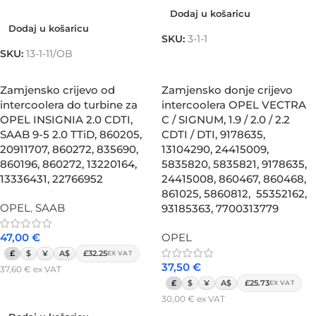
Dodaj u košaricu
Dodaj u košaricu
Dodaj u košaricu
SKU:
3-1-1
SKU:
13-1-11/OB
Zamjensko crijevo od
Zamjensko donje crijevo
intercoolera do turbine za
intercoolera OPEL VECTRA
OPEL INSIGNIA 2.0 CDTI,
C / SIGNUM, 1.9 / 2.0 / 2.2
SAAB 9-5 2.0 TTiD, 860205,
CDTI / DTI, 9178635,
20911707, 860272, 835690,
13104290, 24415009,
860196, 860272, 13220164,
5835820, 5835821, 9178635,
13336431, 22766952
24415008, 860467, 860468,
861025, 5860812, 55352162,
OPEL
,
SAAB
93185363, 7700313779
47,00
€
OPEL
£
$
¥
A$
£32.25
EX VAT
37,50
€
37,60
€
ex VAT
£
$
¥
A$
£25.73
EX VAT
Dodaj u košaricu
30,00
€
ex VAT