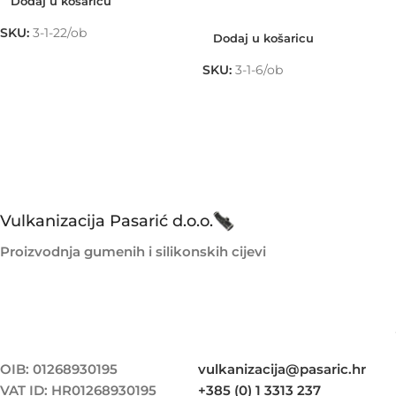
Dodaj u košaricu
Dodaj u košaricu
SKU:
3-1-22/ob
Dodaj u košaricu
SKU:
3-1-6/ob
Vulkanizacija Pasarić d.o.o.
Proizvodnja gumenih i silikonskih cijevi
OIB: 01268930195
vulkanizacija@pasaric.hr
VAT ID: HR01268930195
+385 (0) 1 3313 237