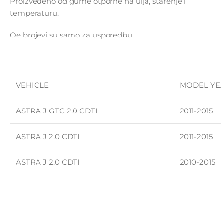
Proizvedeno od gume otporne na ulja, starenje i
temperaturu.
Oe brojevi su samo za usporedbu.
VEHICLE
MODEL YE
ASTRA J GTC 2.0 CDTI
2011-2015
ASTRA J 2.0 CDTI
2011-2015
ASTRA J 2.0 CDTI
2010-2015