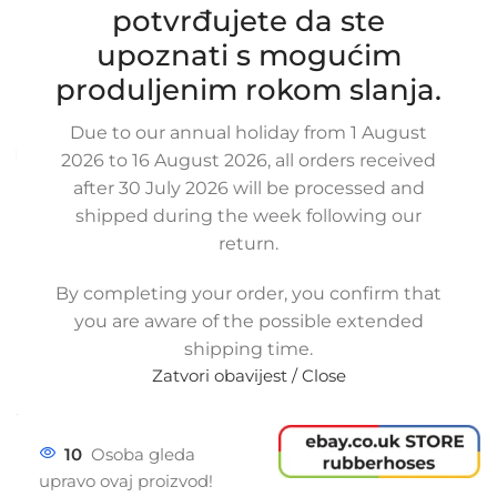
turbine za OPEL ASTRA J / GTC 2.0
potvrđujete da ste
CDTI, 13265274, 13386923, 860169,
upoznati s mogućim
860291
produljenim rokom slanja.
SKU:
3-1-56/ob
Stanje:
Novo |
Garancija: 5 god jamstva
Due to our annual holiday from 1 August
Dostupno uz narudžbu (isti ili sljedeći radni dan)
2026 to 16 August 2026, all orders received
after 30 July 2026 will be processed and
60,00
€
£
$
¥
A$
£41.17
EX VAT
shipped during the week following our
48,00
€
ex VAT
return.
-
+
By completing your order, you confirm that
Dodaj u košaricu
you are aware of the possible extended
shipping time.
Buy now
Zatvori obavijest / Close
Usporedi
Dodaj na popis kupovine
Share:
10
Osoba gleda
upravo ovaj proizvod!