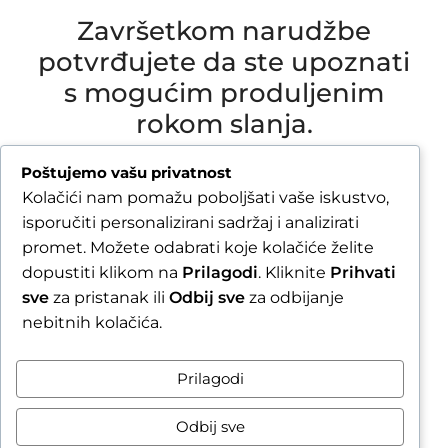
Završetkom narudžbe
potvrđujete da ste upoznati
s mogućim produljenim
rokom slanja.
Due to our annual holiday from 1 August 2026 to
Poštujemo vašu privatnost
16 August 2026, all orders received after 30 July
Kolačići nam pomažu poboljšati vaše iskustvo,
2026 will be processed and shipped during the
isporučiti personalizirani sadržaj i analizirati
week following our return.
promet. Možete odabrati koje kolačiće želite
dopustiti klikom na
Prilagodi
. Kliknite
Prihvati
By completing your order, you confirm that you
sve
za pristanak ili
Odbij sve
za odbijanje
are aware of the possible extended shipping
nebitnih kolačića.
time.
Zatvori obavijest / Close
Prilagodi
Raskid ugovora
Odbij sve