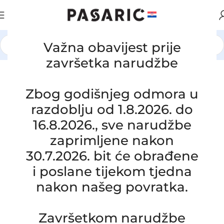
Važna obavijest prije
Početna
/
AUTOMOBILI
/
OPEL
završetka narudžbe
Click to enlarge
Zbog godišnjeg odmora u
razdoblju od 1.8.2026. do
16.8.2026., sve narudžbe
zaprimljene nakon
30.7.2026. bit će obrađene
i poslane tijekom tjedna
nakon našeg povratka.
Zamjensko crijevo intercoolera i
Završetkom narudžbe