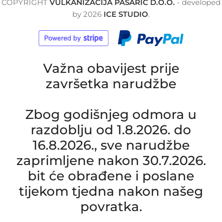
COPYRIGHT
VULKANIZACIJA PASARIĆ D.O.O.
- developed
by
2026
ICE STUDIO
.
Važna obavijest prije
završetka narudžbe
Zbog godišnjeg odmora u
razdoblju od 1.8.2026. do
16.8.2026., sve narudžbe
zaprimljene nakon 30.7.2026.
bit će obrađene i poslane
tijekom tjedna nakon našeg
povratka.