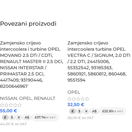
Povezani proizvodi
Zamjensko crijevo
Zamjensko crijevo
intercoolera i turbine OPEL
intercoolera turbine OPEL
MOVANO 2.5 DTi / CDTi,
VECTRA C / SIGNUM, 2.0 DTI
RENAULT MASTER II 2.5 DCi,
/ 2.2 DTI, 24415006,
NISSAN INTERSTAR /
55352542, 93185363,
PRIMASTAR 2.5 DCi,
5860921, 5860812, 860468,
4417409, 93190446,
9551594
8200646967
OPEL
NISSAN
,
OPEL
,
RENAULT
32,50
€
55,00
€
£
$
¥
A$
£22.30
EX VAT
£
$
¥
A$
£37.74
26,00
€
ex VAT
EX VAT
44,00
€
ex VAT
Dodaj u košaricu