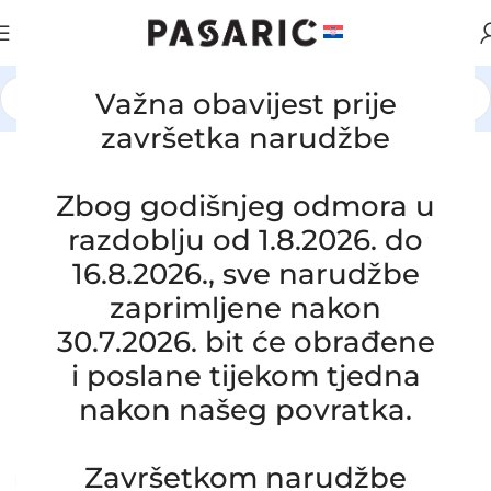
Važna obavijest prije
Početna
/
AUTOMOBILI
/
VW / AUDI / SEAT / ŠKODA
završetka narudžbe
Click to enlarge
Zbog godišnjeg odmora u
razdoblju od 1.8.2026. do
16.8.2026., sve narudžbe
zaprimljene nakon
30.7.2026. bit će obrađene
Zamjensko crijevo usisa zraka VW /
i poslane tijekom tjedna
ŠKODA / SEAT / AUDI, 059129615L
nakon našeg povratka.
SKU:
6-1-54/OB/S
Stanje:
Novo |
Garancija: 5 god jamstva
Završetkom narudžbe
Dostupno uz narudžbu (isti ili sljedeći radni dan)