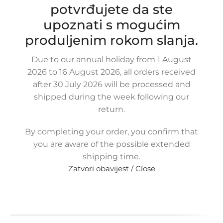
potvrđujete da ste
65,00
€
£
$
¥
A$
£44.60
EX VAT
upoznati s mogućim
52,00
€
ex VAT
produljenim rokom slanja.
-
+
Due to our annual holiday from 1 August
Dodaj u košaricu
2026 to 16 August 2026, all orders received
Buy now
after 30 July 2026 will be processed and
shipped during the week following our
Usporedi
Dodaj na popis kupovine
return.
Share:
16
Osoba gleda upravo
By completing your order, you confirm that
ovaj proizvod!
you are aware of the possible extended
shipping time.
Metode
Zatvori obavijest / Close
plaćanja: