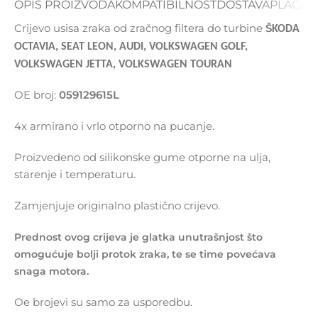
OPIS PROIZVODA
KOMPATIBILNOST
DOSTAVA
PLAĆAN
Crijevo usisa zraka od zračnog filtera do turbine
Š
KODA
OCTAVIA, SEAT LEON, AUDI, VOLKSWAGEN GOLF,
VOLKSWAGEN JETTA, VOLKSWAGEN TOURAN
OE broj:
059129615L
4x armirano i vrlo otporno na pucanje.
Proizvedeno od silikonske gume otporne na ulja,
starenje i temperaturu.
Zamjenjuje originalno plastično crijevo.
Prednost ovog crijeva je glatka unutrašnjost što
omogućuje bolji protok zraka, te se time povećava
snaga motora.
Oe brojevi su samo za usporedbu.