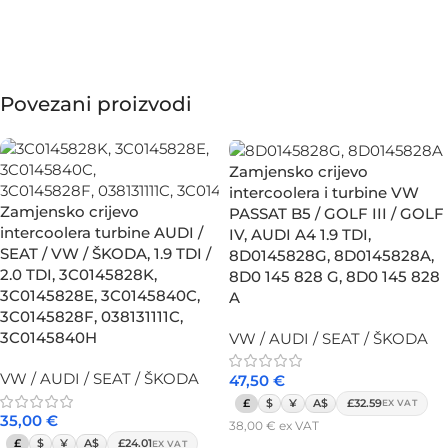
Povezani proizvodi
Zamjensko crijevo
intercoolera i turbine VW
Zamjensko crijevo
PASSAT B5 / GOLF III / GOLF
intercoolera turbine AUDI /
IV, AUDI A4 1.9 TDI,
SEAT / VW / ŠKODA, 1.9 TDI /
8D0145828G, 8D0145828A,
2.0 TDI, 3C0145828K,
8D0 145 828 G, 8D0 145 828
3C0145828E, 3C0145840C,
A
3C0145828F, 038131111C,
3C0145840H
VW / AUDI / SEAT / ŠKODA
VW / AUDI / SEAT / ŠKODA
47,50
€
£
$
¥
A$
£32.59
EX VAT
35,00
€
38,00
€
ex VAT
£
$
¥
A$
£24.01
EX VAT