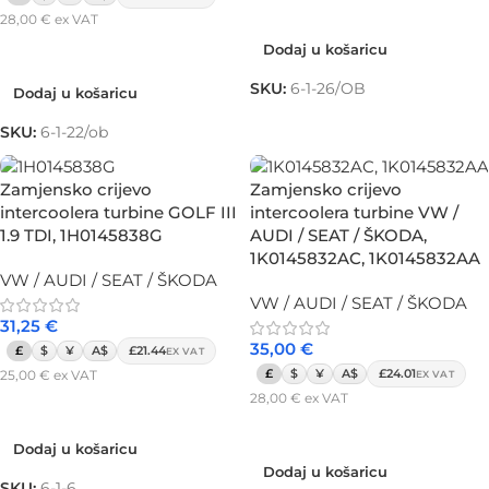
Dodaj u košaricu
28,00
€
ex VAT
Dodaj u košaricu
Dodaj u košaricu
SKU:
6-1-26/OB
Dodaj u košaricu
SKU:
6-1-22/ob
Zamjensko crijevo
Zamjensko crijevo
intercoolera turbine GOLF III
intercoolera turbine VW /
1.9 TDI, 1H0145838G
AUDI / SEAT / ŠKODA,
1K0145832AC, 1K0145832AA
VW / AUDI / SEAT / ŠKODA
VW / AUDI / SEAT / ŠKODA
31,25
€
35,00
€
£
$
¥
A$
£21.44
EX VAT
£
$
¥
A$
£24.01
25,00
€
ex VAT
EX VAT
28,00
€
ex VAT
Dodaj u košaricu
Dodaj u košaricu
Dodaj u košaricu
Dodaj u košaricu
SKU:
6-1-6