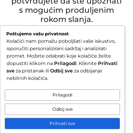
potvrđujete da ste upoznati
s mogućim produljenim
rokom slanja.
Due to our annual holiday from 1 August 2026 to
Poštujemo vašu privatnost
16 August 2026, all orders received after 30 July
Kolačići nam pomažu poboljšati vaše iskustvo,
2026 will be processed and shipped during the
isporučiti personalizirani sadržaj i analizirati
week following our return.
promet. Možete odabrati koje kolačiće želite
dopustiti klikom na
Prilagodi
. Kliknite
Prihvati
By completing your order, you confirm that you
sve
za pristanak ili
Odbij sve
za odbijanje
are aware of the possible extended shipping
nebitnih kolačića.
time.
Zatvori obavijest / Close
Prilagodi
Raskid ugovora
Odbij sve
Prihvati sve