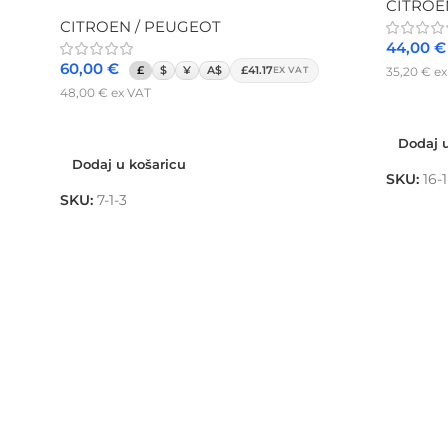
CITROE
CITROEN / PEUGEOT
44,00
€
60,00
€
£
$
¥
A$
£41.17
35,20
€
ex
EX VAT
48,00
€
ex VAT
Dodaj u
Dodaj u košaricu
Dodaj u
Dodaj u košaricu
SKU:
16-
SKU:
7-1-3