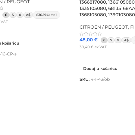
N / PEUGEOT
1366817080, 1366105080
1335105080, 68135168AA
1366105080, 1390103080
£
$
¥
A$
£30.19
EX VAT
 VAT
CITROEN / PEUGEOT
,
F
 košaricu
48,00
€
£
$
¥
A$
 košaricu
38,40
€
ex VAT
1-16-CP-s
Dodaj u košaricu
Dodaj u košaricu
SKU:
4-1-43/ob