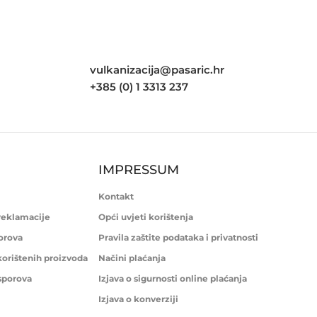
vulkanizacija@pasaric.hr
+385 (0) 1 3313 237
IMPRESSUM
Kontakt
 reklamacije
Opći uvjeti korištenja
porova
Pravila zaštite podataka i privatnosti
korištenih proizvoda
Načini plaćanja
 sporova
Izjava o sigurnosti online plaćanja
Izjava o konverziji