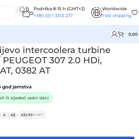
Podrška 8-15 h (GMT+2)
Worldwide
+385 (0) 1 3313 237
Fast shipping
0,00
 307 2.0 HDi, 0382AT, 0382.AT, 0382 AT
jevo intercoolera turbine
 PEUGEOT 307 2.0 HDi,
AT, 0382 AT
5 god jamstva
i ili sljedeći radni dan)
¥
A$
£32.93
EX VAT