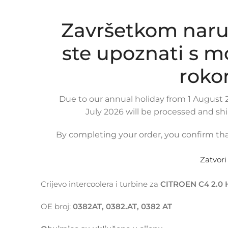
Click to enlarge
Završetkom naru
ste upoznati s 
roko
Due to our annual holiday from 1 August 2
July 2026 will be processed and sh
By completing your order, you confirm tha
Zatvori
OPIS PROIZVODA
KOMPATIBILNOST
DOSTAVA
Crijevo intercoolera i turbine za
CITROEN C4 2.0 
OE broj:
0382AT, 0382.AT, 0382 AT