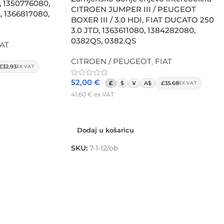
, 1350776080,
CITROEN JUMPER III / PEUGEOT
, 1366817080,
BOXER III / 3.0 HDI, FIAT DUCATO 250
3.0 JTD, 1363611080, 1384282080,
0382QS, 0382.QS
IAT
CITROEN / PEUGEOT
,
FIAT
£32.93
EX VAT
52,00
€
£
$
¥
A$
£35.68
EX VAT
41,60
€
ex VAT
Dodaj u košaricu
Dodaj u košaricu
SKU:
7-1-12/ob