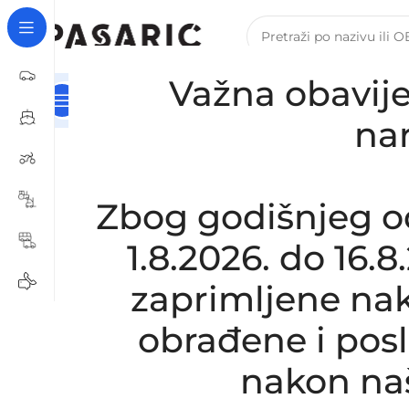
Važna obavije
Kategorije
Naslovna
Za Tvrtke I Obrte – B2B Registra
Početna
/
AUTOMOBILI
/
CITROEN / PEUGEOT
/
Zamj
na
Zbog godišnjeg o
1.8.2026. do 16.
zaprimljene nak
obrađene i pos
nakon na