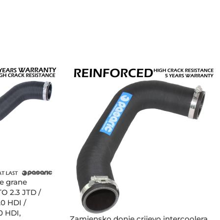
e grane
O 2.3 JTD /
0 HDI /
0 HDI,
Zamjensko donje crijevo intercoolera