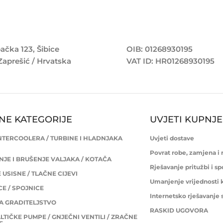
ačka 123, Šibice
OIB: 01268930195
Zaprešić / Hrvatska
VAT ID: HR01268930195
NE KATEGORIJE
UVJETI KUPNJE
INTERCOOLERA / TURBINE I HLADNJAKA
Uvjeti dostave
Povrat robe, zamjena i
JE I BRUŠENJE VALJAKA / KOTAČA
Rješavanje pritužbi i s
USISNE / TLAČNE CIJEVI
Umanjenje vrijednosti 
E / SPOJNICE
Internetsko rješavanje
ZA GRADITELJSTVO
RASKID UGOVORA
LTIČKE PUMPE / GNJEČNI VENTILI / ZRAČNE