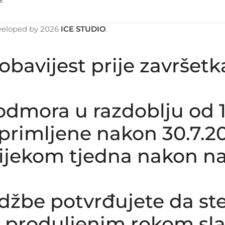
E
veloped by
2026
ICE STUDIO
.
obavijest prije završet
dmora u razdoblju od 1.8
rimljene nakon 30.7.20
tijekom tjedna nakon na
džbe potvrđujete da st
produljenim rokom sla