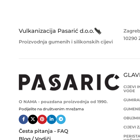
Vulkanizacija Pasarić d.o.o.
Zagreb
10290 
Proizvodnja gumenih i silikonskih cijevi
GLAV
CIJEVI 
VODE
GUMIRAN
O NAMA - pouzdana proizvodnja od 1990.
Podijelite na društvenim mrežama
GUMENE 
OBUJMIC
CIJEVI 
Česta pitanja - FAQ
PERISTA
Blog / Vodiči