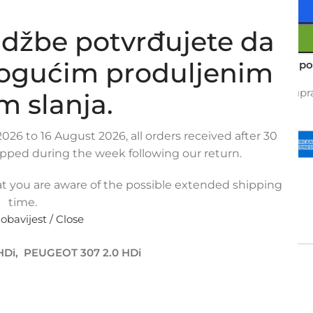
džbe potvrđujete da
mogućim produljenim
Usporedi
Dodaj na po
14
Osoba gleda upra
m slanja.
Metode
026 to 16 August 2026, all orders received after 30
plaćanja:
ipped during the week following our return.
t you are aware of the possible extended shipping
time.
 obavijest / Close
PLAĆANJA
POVRAT I REKLAMACIJE
HDi, PEUGEOT 307 2.0 HDi