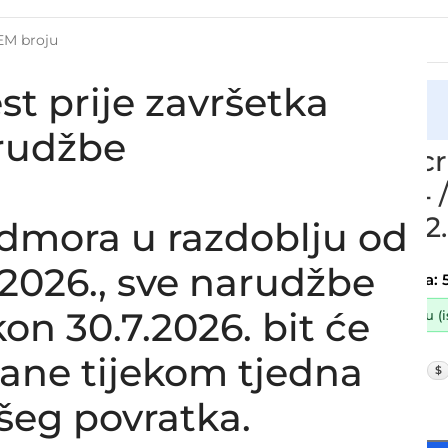
st prije završetka
cija
ensko crijevo intercoolera turbine CITROEN C4 / PEUGEOT
rudžbe
Zamjensko cri
CITROEN C4 /
0382AT, 0382.
dmora u razdoblju od
SKU:
7-1-34/OB
8.2026., sve narudžbe
Stanje:
Novo |
Garancija: 
on 30.7.2026. bit će
Dostupno uz narudžbu (ist
48,00
€
lane tijekom tjedna
£
$
38,40
€
ex VAT
šeg povratka.
-
+