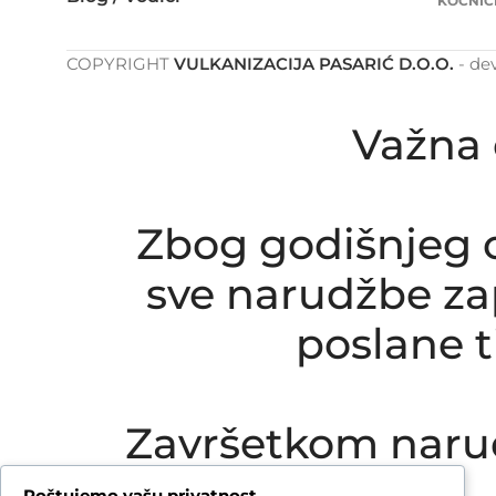
KOČNIC
COPYRIGHT
VULKANIZACIJA PASARIĆ D.O.O.
- de
Važna 
Zbog godišnjeg o
sve narudžbe zap
poslane 
Završetkom naru
Poštujemo vašu privatnost