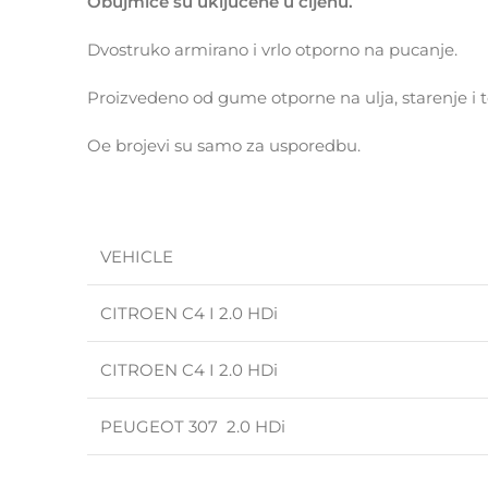
Obujmice su uključene u cijenu.
Dvostruko armirano i vrlo otporno na pucanje.
Proizvedeno od gume otporne na ulja, starenje i
Oe brojevi su samo za usporedbu.
VEHICLE
CITROEN C4 I 2.0 HDi
CITROEN C4 I 2.0 HDi
PEUGEOT 307 2.0 HDi