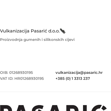
Vulkanizacija Pasarić d.o.o.
Proizvodnja gumenih i silikonskih cijevi
OIB: 01268930195
vulkanizacija@pasaric.hr
VAT ID: HR01268930195
+385 (0) 1 3313 237