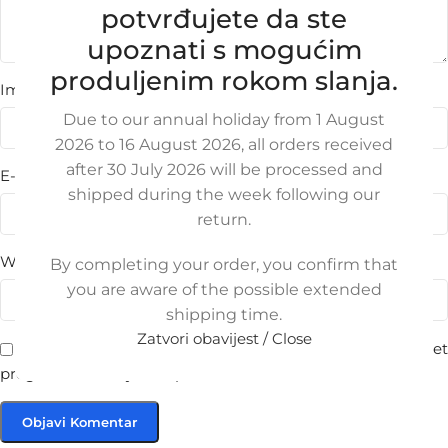
potvrđujete da ste
upoznati s mogućim
produljenim rokom slanja.
Ime
Due to our annual holiday from 1 August
2026 to 16 August 2026, all orders received
after 30 July 2026 will be processed and
E-pošta
shipped during the week following our
return.
Web-stranica
By completing your order, you confirm that
you are aware of the possible extended
shipping time.
Zatvori obavijest / Close
Spremi moje ime, e-poštu i web-stranicu u ovom internet
pregledniku za sljedeći put kada budem komentirao.