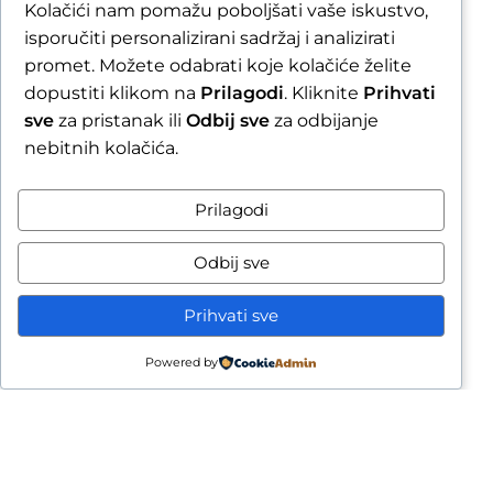
Važna obavijest prije
Kolačići nam pomažu poboljšati vaše iskustvo,
isporučiti personalizirani sadržaj i analizirati
završetka narudžbe
promet. Možete odabrati koje kolačiće želite
dopustiti klikom na
Prilagodi
. Kliknite
Prihvati
Zbog godišnjeg odmora u
sve
za pristanak ili
Odbij sve
za odbijanje
razdoblju od 1.8.2026. do
nebitnih kolačića.
16.8.2026., sve narudžbe
Prilagodi
zaprimljene nakon 30.7.2026.
bit će obrađene i poslane
Odbij sve
tijekom tjedna nakon našeg
povratka.
Prihvati sve
Powered by
idebar
Usporedi
Wishlist
Cart
Završetkom narudžbe
potvrđujete da ste upoznati
s mogućim produljenim
rokom slanja.