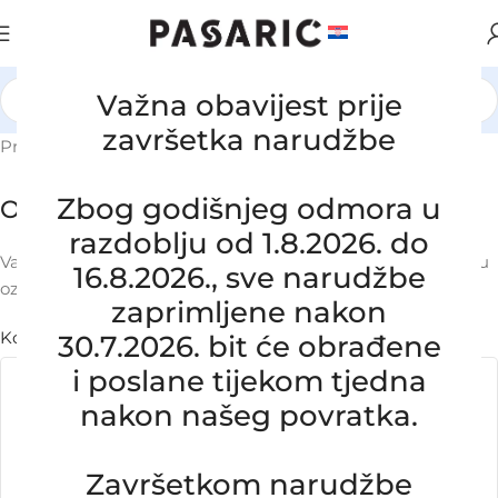
Važna obavijest prije
završetka narudžbe
Prijava na B2B
Zbog godišnjeg odmora u
Odgovori
razdoblju od 1.8.2026. do
Vaša adresa e-pošte neće biti objavljena.
Obavezna polja su
16.8.2026., sve narudžbe
označena sa
* (obavezno)
zaprimljene nakon
Komentar
* (obavezno)
30.7.2026. bit će obrađene
i poslane tijekom tjedna
nakon našeg povratka.
Završetkom narudžbe