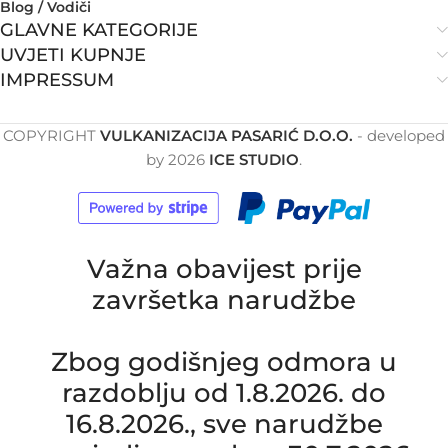
Blog / Vodiči
GLAVNE KATEGORIJE
UVJETI KUPNJE
IMPRESSUM
COPYRIGHT
VULKANIZACIJA PASARIĆ D.O.O.
- developed
by
2026
ICE STUDIO
.
Važna obavijest prije
završetka narudžbe
Zbog godišnjeg odmora u
razdoblju od 1.8.2026. do
16.8.2026., sve narudžbe