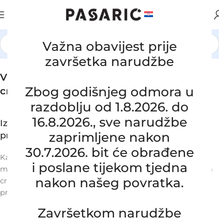
Važna obavijest prije
završetka narudžbe
Vlastita prozvodnja gumenih i silikonskih
Zbog godišnjeg odmora u
crijeva po mjeri
razdoblju od 1.8.2026. do
16.8.2026., sve narudžbe
Izrađena za performanse. Dizajnirana za
zaprimljene nakon
preciznost.
30.7.2026. bit će obrađene
Kako bismo vam mogli ponuditi najbolje moguće rješenje,
i poslane tijekom tjedna
molimo da nam dostavite osnovne informacije o traženom
nakon našeg povratka.
crijevu (uzorak, nacrt ili skicu). Na temelju toga ćemo
procijeniti mogućnosti i predložiti odgovarajuće rješenje.
Završetkom narudžbe