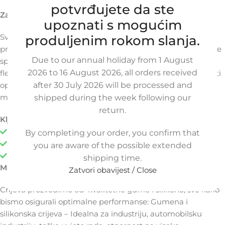
potvrđujete da ste
Zašto odabrati crijeva po mjeri?
upoznati s mogućim
Svaka primjena je jedinstvena, stoga i crijevo treba biti
produljenim rokom slanja.
prilagođeno konkretnim uvjetima. Bilo da su vam potrebne
Due to our annual holiday from 1 August
specifične dimenzije, otpornost na temperaturu,
2026 to 16 August 2026, all orders received
fleksibilnost ili kemijska kompatibilnost, nastojimo ponuditi
optimalno rješenje u skladu s vašim zahtjevima i našim
after 30 July 2026 will be processed and
mogućnostima.
shipped during the week following our
return.
Ključne prednosti:
Potpuno usklađeno s vašim sustavom
By completing your order, you confirm that
Poboljšana učinkovitost i dulji vijek trajanja
you are aware of the possible extended
Manje potrebe za održavanjem i rjeđi zastoji
shipping time.
Materijali:
Zatvori obavijest / Close
Crijeva prozvodimo od kvalitetne gume i silikona, sve kako
bismo osigurali optimalne performanse: Gumena i
silikonska crijeva – Idealna za industriju, automobilsku