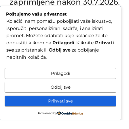
zaprimljene nakon 30.7.2026.
bit će obrađene i poslane
Poštujemo vašu privatnost
tijekom tjedna nakon našeg
Kolačići nam pomažu poboljšati vaše iskustvo,
povratka.
isporučiti personalizirani sadržaj i analizirati
promet. Možete odabrati koje kolačiće želite
dopustiti klikom na
Prilagodi
. Kliknite
Prihvati
Završetkom narudžbe
sve
za pristanak ili
Odbij sve
za odbijanje
potvrđujete da ste upoznati
nebitnih kolačića.
s mogućim produljenim
rokom slanja.
Prilagodi
Due to our annual holiday from 1 August 2026 to
Odbij sve
16 August 2026, all orders received after 30 July
2026 will be processed and shipped during the
Prihvati sve
week following our return.
Powered by
idebar
Usporedi
Wishlist
Cart
By completing your order, you confirm that you
are aware of the possible extended shipping