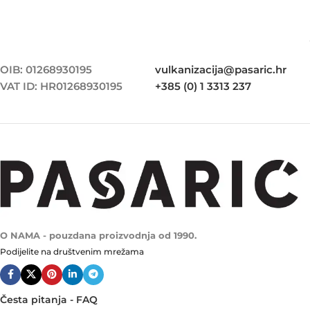
OIB: 01268930195
vulkanizacija@pasaric.hr
VAT ID: HR01268930195
+385 (0) 1 3313 237
O NAMA - pouzdana proizvodnja od 1990.
Podijelite na društvenim mrežama
Česta pitanja - FAQ